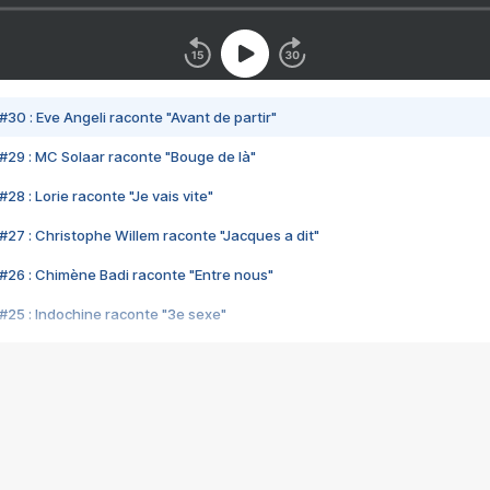
#30 : Eve Angeli raconte "Avant de partir"
#29 : MC Solaar raconte "Bouge de là"
28 : Lorie raconte "Je vais vite"
#27 : Christophe Willem raconte "Jacques a dit"
#26 : Chimène Badi raconte "Entre nous"
#25 : Indochine raconte "3e sexe"
#24 : Zaho raconte "C'est chelou"
#23 : Patrick Bruel raconte "Au café des délices"
#22 : Kyo raconte "Le chemin"
#21 : Nolwenn Leroy raconte "Cassé"