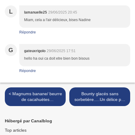
L
lamanuelle25
29/06/2025 20:45
Miam, cela a l'air délicieux, bises Nadine
Répondre
G
gateuxrigolo
29/06/2025 17:51
hello ha oui ca doit etre bien bon bisous
Répondre
< Magnums banane/ beurre
Bounty glacés sans
de cacahuètes
sorbetière.....Un délice par
crunchy/Dattes medjoul
ces chaleurs!!!! >
Hébergé par Canalblog
Top articles