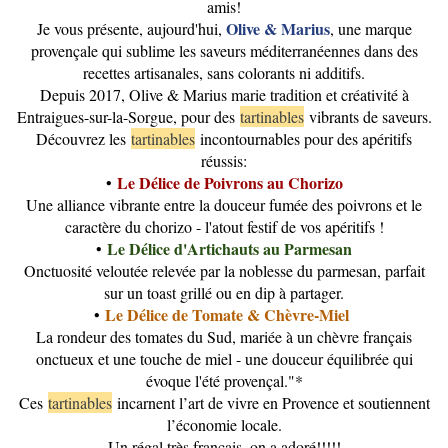
amis!
Olive & Marius
Je vous présente, aujourd'hui,
, une marque
provençale qui sublime les saveurs méditerranéennes dans des
recettes artisanales, sans colorants ni additifs.
Depuis 2017, Olive & Marius marie tradition et créativité à
Entraigues-sur-la-Sorgue, pour des
tartinables
vibrants de saveurs.
Découvrez les
tartinables
incontournables pour des apéritifs
réussis:
Le Délice de Poivrons au Chorizo
•
Une alliance vibrante entre la douceur fumée des poivrons et le
caractère du chorizo - l'atout festif de vos apéritifs !
Le Délice d'Artichauts au Parmesan
•
Onctuosité veloutée relevée par la noblesse du parmesan, parfait
sur un toast grillé ou en dip à partager.
Le Délice de Tomate & Chèvre-Miel
•
La rondeur des tomates du Sud, mariée à un chèvre français
onctueux et une touche de miel - une douceur équilibrée qui
évoque l'été provençal."*
Ces
tartinables
incarnent l’art de vivre en Provence et soutiennent
l’économie locale.
Un régal très français, on a adoré!!!!!