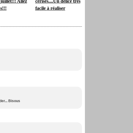
uillet!!! Allez
cerises....Un délice très
s!!!
facile à réaliser
der... Bisous