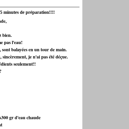
5 minutes de préparation!!!!
nde,
z bien.
e pas l'eau!
et, sont balayées en un tour de main.
t, sincèrement, je n'ai pas été déçue.
dients seulement!!
?
es300 gr d'eau chaude
at