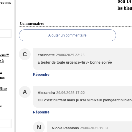
bon 14 j
vec nos
les bleu
Commentaires
Ajouter un commentaire
C
eus!!!
corinnette
29/06/2025 22:23
e à
a tester de toute urgence<br /> bonne soirée
..
Répondre
ans
élice
A
Alexandra
29/06/2025 17:22
Oui c'est bluffant mais je n'ai ni mixeur plongeant ni blen
u
Répondre
N
Nicole Passions
29/06/2025 19:31