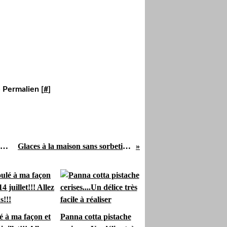
 Permalien [
#
]
"Jack fruit" au lait de coco, épices, noix de cajou et riz basmati....Un délice!!!! A tester sans faute!
Glaces à la maison sans sorbetière, très facile à réaliser.....
é à ma façon et
Panna cotta pistache