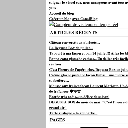
soigner le visuel car, nous mangeons avant tout a
yeux.
Accueil du blog
Créer un blog avec CanalBlog
ARTICLES RÉCENTS
Gâteau renversé aux abricots....
La Degusta Box de juillet....
Taboulé à ma façon et bon 14 juillet!!! Allez les bl
Panna cotta pistache cerises....Un délice très facil
réaliser
C'est l'heure de l'apéro chez Degusta Box en juin.
Crème glacée pistache façon Dubaï....une tuerie s
sorbetière....
Mousse aux fraises façon Laurent Mariotte. Un d
de fraîcheur 🍓🩷🌸
Entrée très radis...un délice de saison!
DEGUSTA BOX du mois de mai: "C'est l'heure d
grand air"
Tarte rustique à la rhubarbe...
PAGES