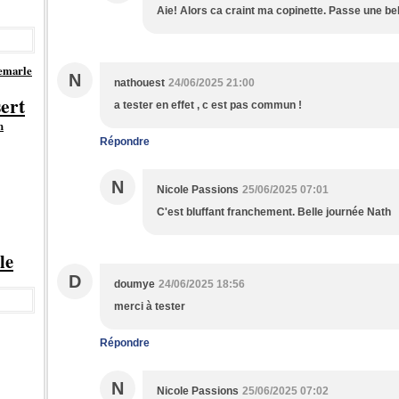
Aie! Alors ca craint ma copinette. Passe une bel
emarle
N
nathouest
24/06/2025 21:00
sert
a tester en effet , c est pas commun !
n
Répondre
N
Nicole Passions
25/06/2025 07:01
C'est bluffant franchement. Belle journée Nath
le
D
doumye
24/06/2025 18:56
merci à tester
Répondre
N
Nicole Passions
25/06/2025 07:02