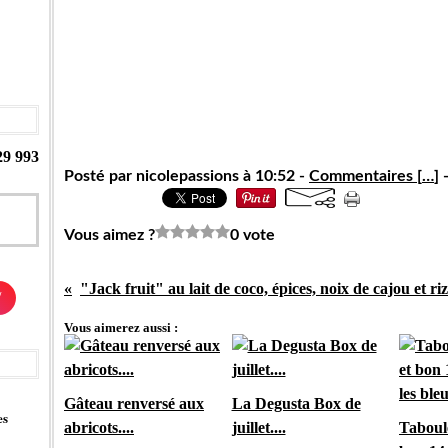
29 993
Posté par nicolepassions à 10:52 -
Commentaires [
…
]
-
Vous aimez ?
0 vote
/
Vous aimerez aussi :
Gâteau renversé aux
La Degusta Box de
es
abricots....
juillet....
Taboul