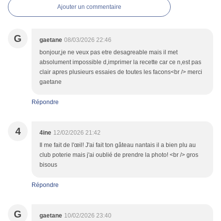
Ajouter un commentaire
G
gaetane
08/03/2026 22:46
bonjour,je ne veux pas etre desagreable mais il met
absolument impossible d,imprimer la recette car ce n,est pas
clair apres plusieurs essaies de toutes les facons<br /> merci
gaetane
Répondre
4
4ine
12/02/2026 21:42
Il me fait de l'œil! J'ai fait ton gâteau nantais il a bien plu au
club poterie mais j'ai oublié de prendre la photo! <br /> gros
bisous
Répondre
G
gaetane
10/02/2026 23:40