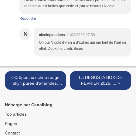
Un livre intéressant sûrement ; tu vas nous présenter d'autres
recettes aussi belles que celle-ci ;<br /> bisous / Nicole
Répondre
N
nicolepassions
11/02/2026 07:59
Oh oui Nicole il y en a d'autres qui me font de l'œil en
effet. Doux mercredi. Bises
< Crêpes aux chou rouge,
La DEGUSTA BOX DE
skyr, purée d'amandes,
FÉVRIER 2026..... >
pomme
Hébergé par Canalblog
Top articles
Pages
Contact