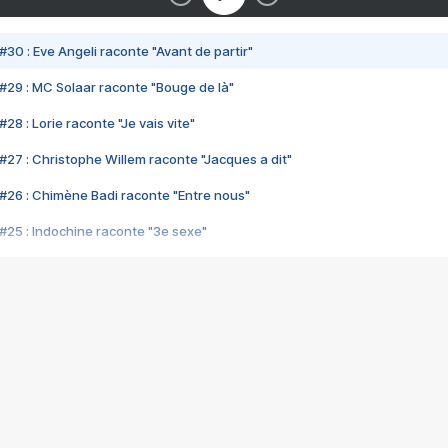
#30 : Eve Angeli raconte "Avant de partir"
#29 : MC Solaar raconte "Bouge de là"
28 : Lorie raconte "Je vais vite"
#27 : Christophe Willem raconte "Jacques a dit"
#26 : Chimène Badi raconte "Entre nous"
#25 : Indochine raconte "3e sexe"
#24 : Zaho raconte "C'est chelou"
#23 : Patrick Bruel raconte "Au café des délices"
#22 : Kyo raconte "Le chemin"
#21 : Nolwenn Leroy raconte "Cassé"
#20 : Patrick Hernandez raconte "Born to be alive"
#19 : Lorie raconte "Près de moi"