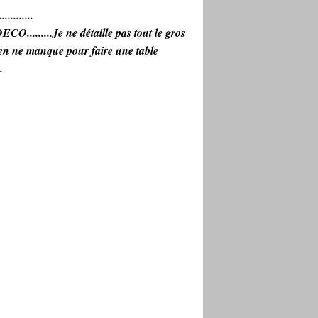
...........
DECO
.........Je ne détaille pas tout le gros
Rien ne manque pour faire une table
.