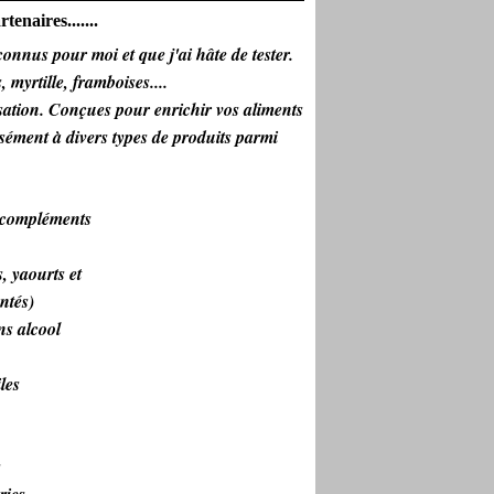
tenaires.......
onnus pour moi et que j'ai hâte de tester.
myrtille, framboises....
sation. Conçues pour enrichir vos aliments
isément à divers types de produits parmi
compléments
 yaourts et
ntés)
s alcool
les
s