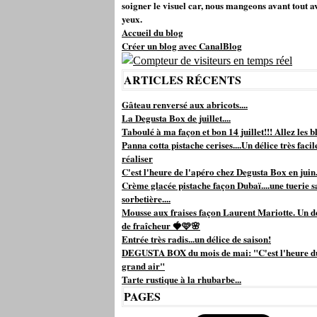
soigner le visuel car, nous mangeons avant tout a
yeux.
Accueil du blog
Créer un blog avec CanalBlog
ARTICLES RÉCENTS
Gâteau renversé aux abricots....
La Degusta Box de juillet....
Taboulé à ma façon et bon 14 juillet!!! Allez les bl
Panna cotta pistache cerises....Un délice très facil
réaliser
C'est l'heure de l'apéro chez Degusta Box en juin.
Crème glacée pistache façon Dubaï....une tuerie s
sorbetière....
Mousse aux fraises façon Laurent Mariotte. Un d
de fraîcheur 🍓🩷🌸
Entrée très radis...un délice de saison!
DEGUSTA BOX du mois de mai: "C'est l'heure d
grand air"
Tarte rustique à la rhubarbe...
PAGES