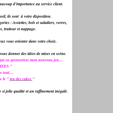
eaucoup d’importance au service client.
il, ils sont à votre disposition.
ries : Assiettes, bols et saladiers, verres,
es, traiteur et nappage.
ux vous orienter dans votre choix.
 vous donner des idées de mises en scène.
ui va sponsoriser mon nouveau jeu....
ITES "
 tout....
e le "
jeu des cakes
"
 si jolie qualité et un raffinement inégalé.