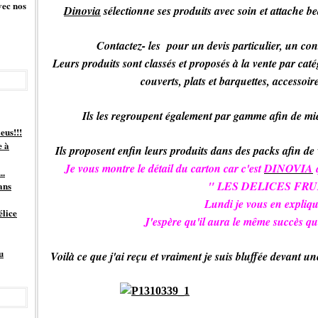
vec nos
Dinovia
sélectionne ses produits avec soin et attache b
Contactez- les pour un devis particulier, un conse
Leurs
produits sont classés et proposés à la vente par catégo
couverts, plats et barquettes, accessoir
Ils les regroupent également par gamme afin de mie
eus!!!
e à
Ils proposent enfin leurs produits dans des packs afin de
Je vous montre le détail du carton car c'est
DINOVIA
q
..
" LES DELICES FRU
ans
Lundi je vous en explique
élice
J'espère qu'il aura le même succès qu
u
Voilà ce que j'ai reçu et vraiment je suis bluffée devant une