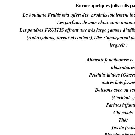
Encore quelques jolis colis par
La boutique Fruiti
s
m'a offert des produits totalement inc
Les parfums de mon choix sont: ananas, 
Les poudres
FRUITIS
offrent une très large gamme d'utili
(Antioxydants, saveur et couleur), elles s'incorporent a
lesquels :
Aliments fonctionnels et 
alimentaires
Produits laitiers (Glaces,
autres laits ferme
Boissons avec ou san
(Cocktail...)
Farines infanti
Chocolats
Thés
Jus de fruit