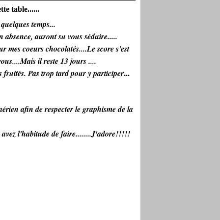
e table......
r quelques temps...
n absence, auront su vous séduire.....
ur mes coeurs chocolatés....Le score s'est
us....Mais il reste 13 jours ....
 fruités. Pas trop tard pour y participer
...
aérien afin de respecter le graphisme de la
ez l'habitude de faire........J'adore!!!!!