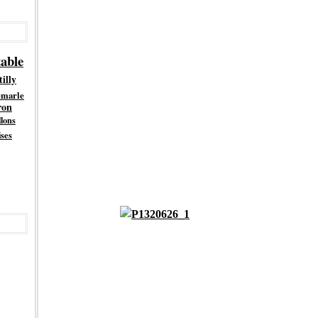
table
illy
emarle
ron
llons
ises