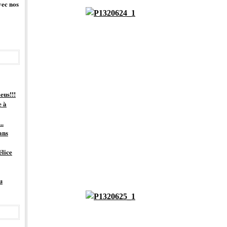
vec nos
eus!!!
e à
..
ans
élice
u