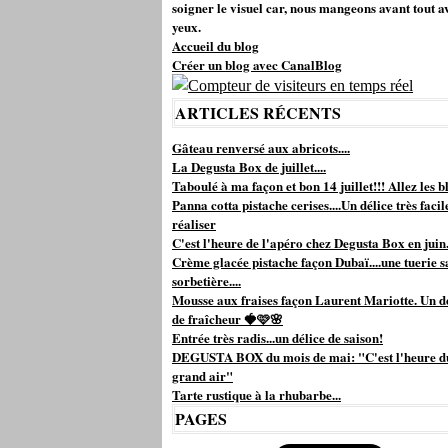
soigner le visuel car, nous mangeons avant tout a
yeux.
Accueil du blog
Créer un blog avec CanalBlog
ARTICLES RÉCENTS
Gâteau renversé aux abricots....
La Degusta Box de juillet....
Taboulé à ma façon et bon 14 juillet!!! Allez les bl
Panna cotta pistache cerises....Un délice très facil
réaliser
C'est l'heure de l'apéro chez Degusta Box en juin.
Crème glacée pistache façon Dubaï....une tuerie s
sorbetière....
Mousse aux fraises façon Laurent Mariotte. Un d
de fraîcheur 🍓🩷🌸
Entrée très radis...un délice de saison!
DEGUSTA BOX du mois de mai: "C'est l'heure d
grand air"
Tarte rustique à la rhubarbe...
PAGES