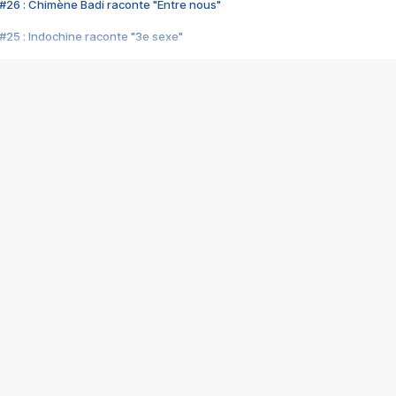
#26 : Chimène Badi raconte "Entre nous"
#25 : Indochine raconte "3e sexe"
#24 : Zaho raconte "C'est chelou"
#23 : Patrick Bruel raconte "Au café des délices"
#22 : Kyo raconte "Le chemin"
#21 : Nolwenn Leroy raconte "Cassé"
#20 : Patrick Hernandez raconte "Born to be alive"
#19 : Lorie raconte "Près de moi"
#18 : Michael Jones raconte "A nos actes manqués" (avec Jean-Jacque
#17 : Khaled raconte "Aïcha"
#16 : Corneille raconte "Parce qu'on vient de loin"
#15 : Indochine raconte "L'aventurier"
14 : Lorie raconte "Sur un air latino"