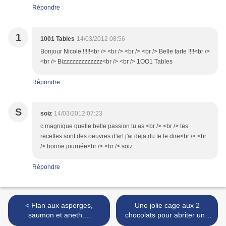
Répondre
1
1001 Tables
14/03/2012 08:56
Bonjour Nicole !!!!!<br /> <br /> <br /> <br /> Belle tarte !!!!<br />
<br /> Bizzzzzzzzzzzzz<br /> <br /> 1OO1 Tables
Répondre
S
soiz
14/03/2012 07:23
c magnique quelle belle passion tu as <br /> <br /> tes
recettes sont des oeuvres d'art j'ai deja du te le dire<br /> <br
/> bonne journée<br /> <br /> soiz
Répondre
< Flan aux asperges,
Une jolie cage aux 2
saumon et aneth....
chocolats pour abriter une
onctueuse mousse