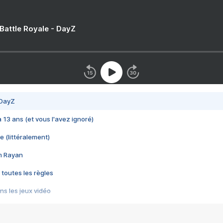
 Battle Royale - DayZ
 DayZ
 a 13 ans (et vous l'avez ignoré)
e (littéralement)
im Rayan
 toutes les règles
s les jeux vidéo
us choquant de Rockstar ? - Le scandale BULLY