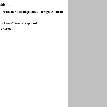
ic".....
bricant de vaisselle jetable au design tellement
 un thème" Zen" et reposant...
e charme....