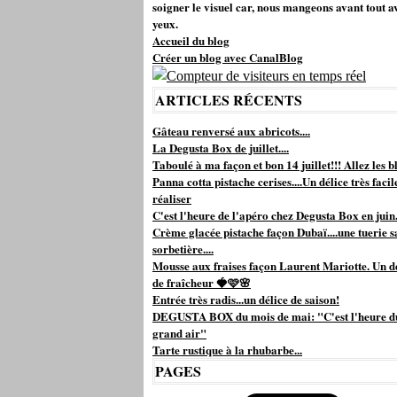
soigner le visuel car, nous mangeons avant tout a
yeux.
Accueil du blog
Créer un blog avec CanalBlog
ARTICLES RÉCENTS
Gâteau renversé aux abricots....
La Degusta Box de juillet....
Taboulé à ma façon et bon 14 juillet!!! Allez les bl
Panna cotta pistache cerises....Un délice très facil
réaliser
C'est l'heure de l'apéro chez Degusta Box en juin.
Crème glacée pistache façon Dubaï....une tuerie s
sorbetière....
Mousse aux fraises façon Laurent Mariotte. Un d
de fraîcheur 🍓🩷🌸
Entrée très radis...un délice de saison!
DEGUSTA BOX du mois de mai: "C'est l'heure d
grand air"
Tarte rustique à la rhubarbe...
PAGES