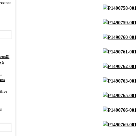
vec nos
eus!!!
e à
..
ans
élice
u