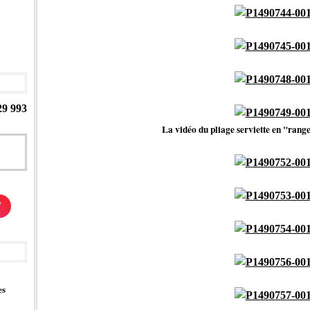
29 993
La vidéo du pliage serviette en "range
/
es