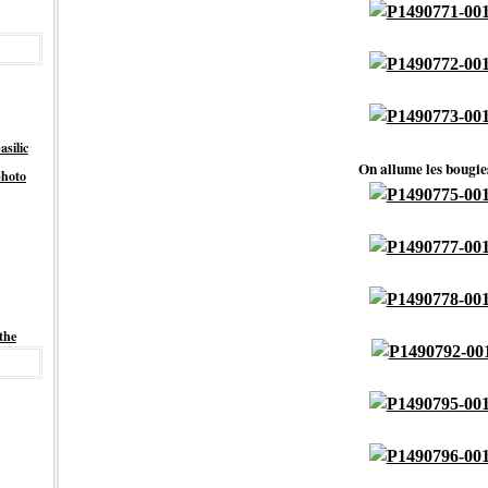
asilic
On allume les bougie
hoto
the