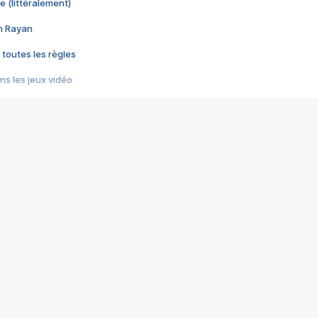
e (littéralement)
im Rayan
 toutes les règles
s les jeux vidéo
us choquant de Rockstar ? - Le scandale BULLY
e plus moche de Steam
du RÊVE tourne au CAUCHEMAR
pendant 8 heures
it… à tort
umiliés par un jeu vidéo
ire - Final Fantasy 8
ti un empire - Age of Empires
story DOFUS