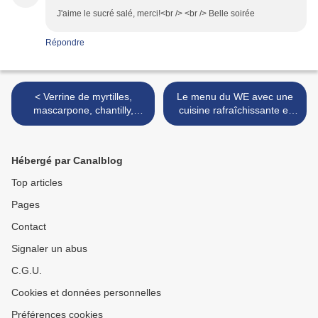
J'aime le sucré salé, merci!<br /> <br /> Belle soirée
Répondre
< Verrine de myrtilles,
Le menu du WE avec une
mascarpone, chantilly,
cuisine rafraîchissante et
quinoa soufflé et verveine
légère >
cristallisée
Hébergé par Canalblog
Top articles
Pages
Contact
Signaler un abus
C.G.U.
Cookies et données personnelles
Préférences cookies