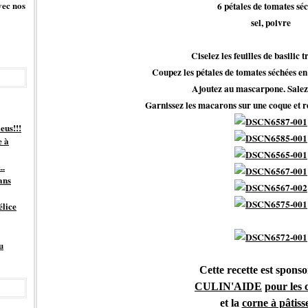
vec nos
6 pétales de tomates sé
sel, poivre
Ciselez les feuilles de basilic 
Coupez les pétales de tomates séchées en
Ajoutez au mascarpone. Salez 
Garnissez les macarons sur une coque et r
eus!!!
e à
..
ans
élice
u
Cette recette est sponso
CULIN'AIDE
pour les 
et la
corne à pâtiss