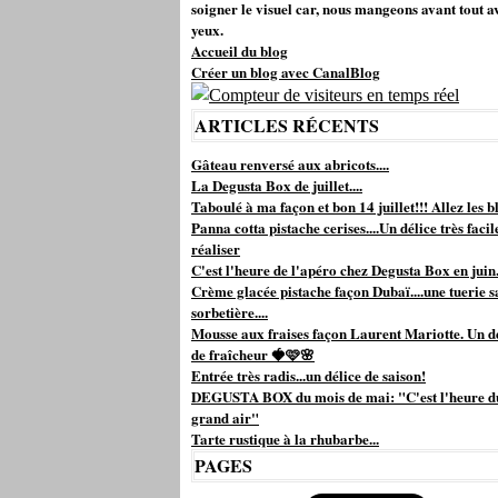
soigner le visuel car, nous mangeons avant tout a
yeux.
Accueil du blog
Créer un blog avec CanalBlog
ARTICLES RÉCENTS
Gâteau renversé aux abricots....
La Degusta Box de juillet....
Taboulé à ma façon et bon 14 juillet!!! Allez les bl
Panna cotta pistache cerises....Un délice très facil
réaliser
C'est l'heure de l'apéro chez Degusta Box en juin.
Crème glacée pistache façon Dubaï....une tuerie s
sorbetière....
Mousse aux fraises façon Laurent Mariotte. Un d
de fraîcheur 🍓🩷🌸
Entrée très radis...un délice de saison!
DEGUSTA BOX du mois de mai: "C'est l'heure d
grand air"
Tarte rustique à la rhubarbe...
PAGES