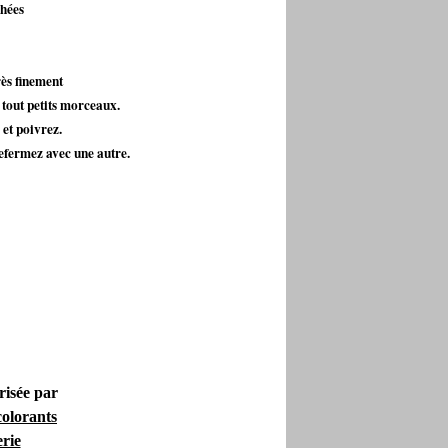
chées
très finement
 tout petits morceaux.
et poivrez.
efermez avec une autre.
risée par
colorants
erie