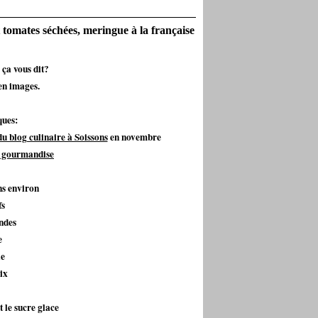
 tomates séchées, meringue à la française
 ça vous dit?
en images.
ques:
u blog culinaire à Soissons
en novembre
 gourmandise
ns environ
fs
ndes
e
le
ix
le sucre glace