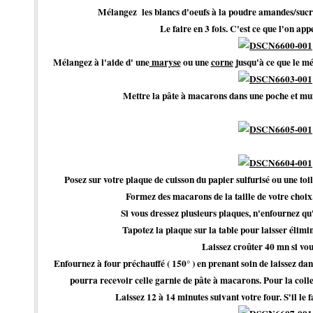
Mélangez les blancs d'oeufs à la poudre amandes/sucre 
Le faire en 3 fois. C'est ce que l'on a
Mélangez à l'aide d' une
maryse
ou une
corne
jusqu'à ce que le mél
Mettre la pâte à macarons dans une poche et muni
Posez sur votre plaque de cuisson
du papier sulfurisé ou une t
Formez des macarons de la taille de votre choix
Si vous dressez plusieurs plaques, n'enfournez qu'
Tapotez la plaque sur la table pour laisser élimine
Laissez croûter 40 mn si vo
Enfournez à four préchauffé ( 150° ) en prenant soin de laissez da
pourra recevoir celle garnie de pâte à macarons. Pour la collere
Laissez 12 à 14 minutes suivant votre four. S'il le f