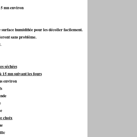
e 5 mn environ
e surface humidifiée pour les décoller facilement.
olleront sans problème.
.
es séchées
15 mn suivant les fours
ns environ
fs
ande
e
le
re choix
ne
ilic