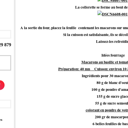
La collerette se forme au bout d
A la sortie du four, placez la feuille contenant les macarons sur un
Si la cuisson est satisfaisante, ils se déc
Laissez-les refroidir
29 879
Idées fourrage
Macarons au basilic et tomat
Préparation: 40 mn Cuisson: environ 10 à 
Ingrédients pour 30 macaro
80 g de blanc d'oeu
/
100 g de poudre d'am
155 g de sucre glac
55 g de sucre semou
colorant en poudre de vot
200 gr de mascarpo
es
6 belles feuilles de bas