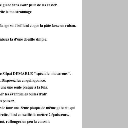
glace sans avoir peur de les casser.
ppelle le macaronnage
ange soit brillant et que la pâte fasse un ruban.
ssez la d'une douille simple.
oile Silpat DEMARLE " spéciale macarons ".
. Disposez les en quinquonce.
une une seule plaque à la fois.
r les éventuelles bulles d'air.
us pouvez.
ns le four une 2ème plaque de même gabarit, qui
tte, il est conseillé de mettre 2 épaisseurs.
aut, rallongez un peu la cuisson.