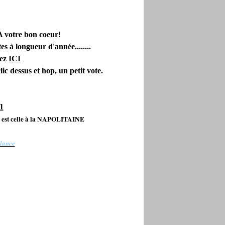
..A votre bon coeur!
s à longueur d'année........
uez
ICI
c dessus et hop, un petit vote.
nne est celle à la NAPOLITAINE