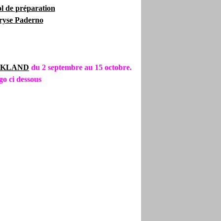
ol de préparation
ryse Paderno
KLAND
du 2 septembre au 15 octobre.
go ci dessous