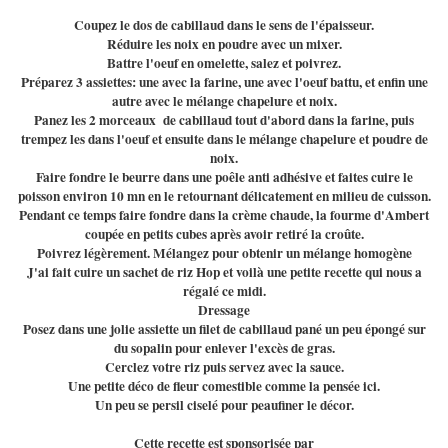
Coupez le dos de cabillaud dans le sens de l'épaisseur.
Réduire les noix en poudre avec un mixer.
Battre l'oeuf en omelette, salez et poivrez.
Préparez 3 assiettes: une avec la farine, une avec l'oeuf battu, et enfin une
autre avec le mélange chapelure et noix.
Panez les 2 morceaux de cabillaud tout d'abord dans la farine, puis
trempez les dans l'oeuf et ensuite dans le mélange chapelure et poudre de
noix.
Faire fondre le beurre dans une poêle anti adhésive et faites cuire le
poisson environ 10 mn en le retournant délicatement en milieu de cuisson.
Pendant ce temps faire fondre dans la crème chaude, la fourme d'Ambert
coupée en petits cubes après avoir retiré la croûte.
Poivrez légèrement. Mélangez pour obtenir un mélange homogène
J'ai fait cuire un sachet de riz Hop et voilà une petite recette qui nous a
régalé ce midi.
Dressage
Posez dans une jolie assiette un filet de cabillaud pané un peu épongé sur
du sopalin pour enlever l'excès de gras.
Cerclez votre riz puis servez avec la sauce.
Une petite déco de fleur comestible comme la pensée ici.
Un peu se persil ciselé pour peaufiner le décor.
Cette recette est sponsorisée par