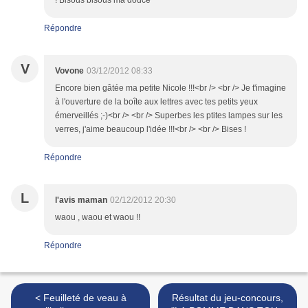
! Bisous bisous ma douce
Répondre
V
Vovone
03/12/2012 08:33
Encore bien gâtée ma petite Nicole !!!<br /> <br /> Je t'imagine
à l'ouverture de la boîte aux lettres avec tes petits yeux
émerveillés ;-)<br /> <br /> Superbes les ptites lampes sur les
verres, j'aime beaucoup l'idée !!!<br /> <br /> Bises !
Répondre
L
l'avis maman
02/12/2012 20:30
waou , waou et waou !!
Répondre
< Feuilleté de veau à
Résultat du jeu-concours,