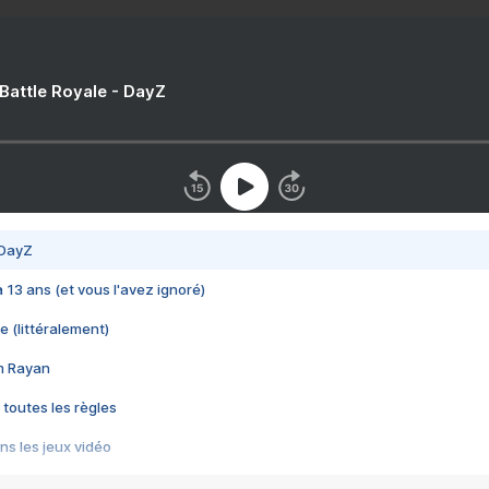
 Battle Royale - DayZ
 DayZ
 a 13 ans (et vous l'avez ignoré)
e (littéralement)
im Rayan
 toutes les règles
s les jeux vidéo
us choquant de Rockstar ? - Le scandale BULLY