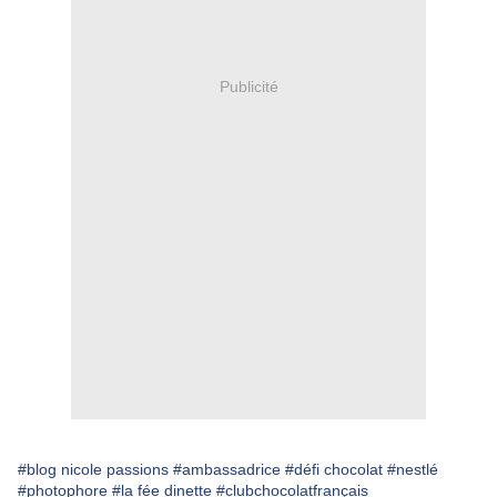
Publicité
#blog nicole passions
#ambassadrice
#défi chocolat
#nestlé
#photophore
#la fée dinette
#clubchocolatfrançais