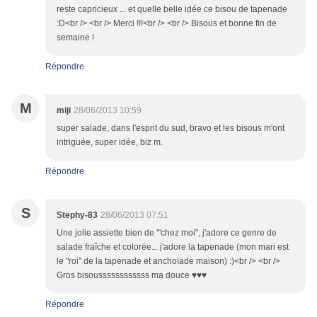
reste capricieux ... et quelle belle idée ce bisou de tapenade
:D<br /> <br /> Merci !!!<br /> <br /> Bisous et bonne fin de
semaine !
Répondre
M
miji
28/06/2013 10:59
super salade, dans l'esprit du sud, bravo et les bisous m'ont
intriguée, super idée, biz m.
Répondre
S
Stephy-83
28/06/2013 07:51
Une jolie assiette bien de '"chez moi", j'adore ce genre de
salade fraîche et colorée... j'adore la tapenade (mon mari est
le "roi" de la tapenade et anchoïade maison) :)<br /> <br />
Gros bisoussssssssssss ma douce ♥♥♥
Répondre