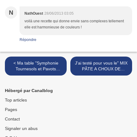
N
NathOuest
28/06/2013 03:05
voilà une recette qui donne envie sans complexes tellement
elle est harmonieuse de couleurs !
Répondre
< Ma table "Symphonie
J'ai testé pour vous le" MIX
Tournesols et Pavots
PÂTE A CHOUX DE
blancs"
PROTEGG" + Photos pour
le site PROTEGG >
Hébergé par Canalblog
Top articles
Pages
Contact
Signaler un abus