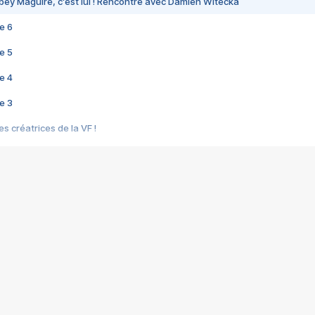
bey Maguire, c'est lui ! Rencontre avec Damien Witecka
e 6
e 5
e 4
e 3
s créatrices de la VF !
e 2
e 1
e Mektoub My Love arrive enfin ! Rencontre avec Shaïn Boumedine et Sal
i : après Toni en famille
elle réalise le bouleversant Dites lui que je l'aime
ais ! Rencontre autour de Vie privée de Rebecca Zlotowski
 de Marguerite, Grave... Rencontre avec Ella Rumpf