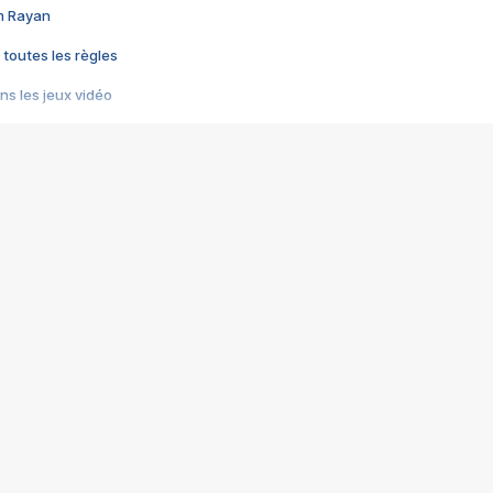
im Rayan
 toutes les règles
s les jeux vidéo
us choquant de Rockstar ? - Le scandale BULLY
e plus moche de Steam
du RÊVE tourne au CAUCHEMAR
pendant 8 heures
it… à tort
umiliés par un jeu vidéo
ire - Final Fantasy 8
ti un empire - Age of Empires
story DOFUS
tard, il crée l'un des pires jeux de tous les temps, MindsEye.