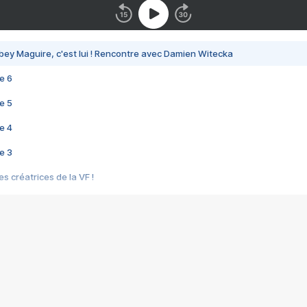
bey Maguire, c'est lui ! Rencontre avec Damien Witecka
e 6
e 5
e 4
e 3
s créatrices de la VF !
e 2
e 1
e Mektoub My Love arrive enfin ! Rencontre avec Shaïn Boumedine et Sal
i : après Toni en famille
elle réalise le bouleversant Dites lui que je l'aime