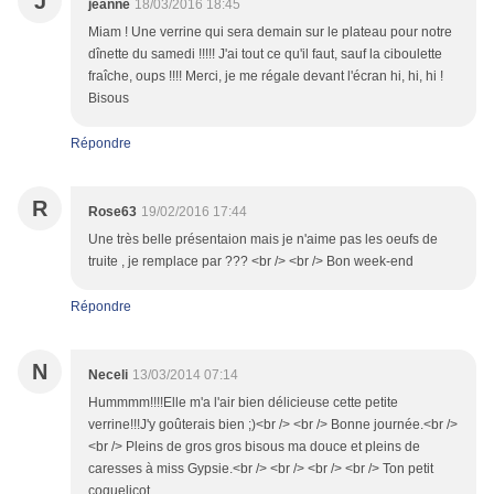
J
jeanne
18/03/2016 18:45
Miam ! Une verrine qui sera demain sur le plateau pour notre
dînette du samedi !!!!! J'ai tout ce qu'il faut, sauf la ciboulette
fraîche, oups !!!! Merci, je me régale devant l'écran hi, hi, hi !
Bisous
Répondre
R
Rose63
19/02/2016 17:44
Une très belle présentaion mais je n'aime pas les oeufs de
truite , je remplace par ??? <br /> <br /> Bon week-end
Répondre
N
Neceli
13/03/2014 07:14
Hummmm!!!!Elle m'a l'air bien délicieuse cette petite
verrine!!!J'y goûterais bien ;)<br /> <br /> Bonne journée.<br />
<br /> Pleins de gros gros bisous ma douce et pleins de
caresses à miss Gypsie.<br /> <br /> <br /> <br /> Ton petit
coquelicot