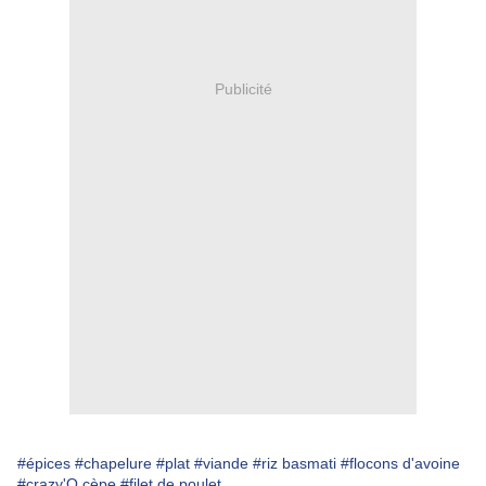
Publicité
#épices
#chapelure
#plat
#viande
#riz basmati
#flocons d'avoine
#crazy'O cèpe
#filet de poulet