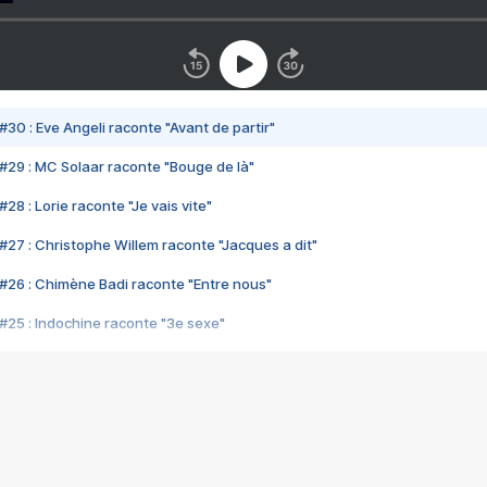
#30 : Eve Angeli raconte "Avant de partir"
#29 : MC Solaar raconte "Bouge de là"
28 : Lorie raconte "Je vais vite"
#27 : Christophe Willem raconte "Jacques a dit"
#26 : Chimène Badi raconte "Entre nous"
#25 : Indochine raconte "3e sexe"
#24 : Zaho raconte "C'est chelou"
#23 : Patrick Bruel raconte "Au café des délices"
#22 : Kyo raconte "Le chemin"
#21 : Nolwenn Leroy raconte "Cassé"