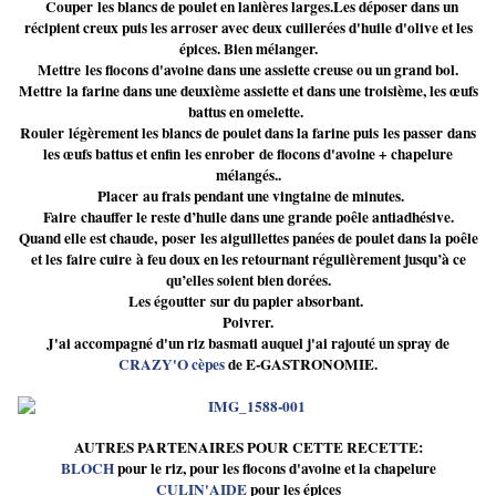
Couper les blancs de poulet en lanières larges.Les déposer dans un
récipient creux puis les arroser avec deux cuillerées d'huile d'olive et les
épices. Bien mélanger.
Mettre les flocons d'avoine dans une assiette creuse ou un grand bol.
Mettre la farine dans une deuxième assiette et dans une troisième, les œufs
battus en omelette.
Rouler légèrement les blancs de poulet dans la farine
puis les passer dans
les œufs battus et enfin les enrober de flocons d'avoine + chapelure
mélangés..
Placer au frais pendant une vingtaine de minutes.
Faire chauffer le reste d’huile dans une grande poêle antiadhésive.
Quand elle est chaude, poser les aiguillettes panées de poulet dans la poêle
et les faire cuire à feu doux en les retournant régulièrement jusqu’à ce
qu’elles soient bien dorées.
Les égoutter sur du papier absorbant.
Poivrer.
J'ai accompagné d'un riz basmati auquel j'ai rajouté un spray de
CRAZY'O cèpes
de E-GASTRONOMIE.
AUTRES PARTENAIRES POUR CETTE RECETTE:
BLOCH
pour le riz, pour les flocons d'avoine et la chapelure
CULIN'AIDE
pour les épices