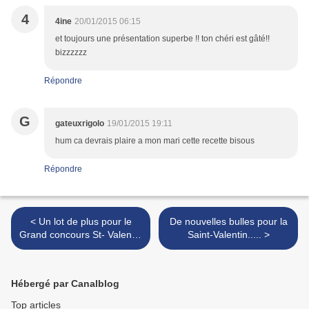
4
4ine
20/01/2015 06:15
et toujours une présentation superbe !! ton chéri est gâté!!
bizzzzzz
Répondre
G
gateuxrigolo
19/01/2015 19:11
hum ca devrais plaire a mon mari cette recette bisous
Répondre
< Un lot de plus pour le
De nouvelles bulles pour la
Grand concours St- Valentin
Saint-Valentin..... >
2015......11 lots en tout!
Hébergé par Canalblog
Top articles