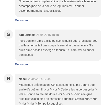
On mange beaucoup le cabillaud à la maison et cette recette
accompagnée de la poêlé de légumes est un super
accompagnement ! Bisous Nicole.
Répondre
G
gateuxrigolo
28/05/2015 18:18
hello bon je n aime pas le poissons mais j adore les asperges
d ailleur j en ai fait une soupe la semaine passer et ma fille
qui n aime pas les asperge a toput but et a trouver ca super
bon bisous
Répondre
N
Neceli
28/05/2015 17:44
Magnifique présentation!!!Oh la la comme ça me donne trop
envie d'y goûter hihi.<br /> <br /> J'adore les asperges ;)<br />
<br /> Bonne soirée ma douce.<br /> <br /> Pleins de gros
gros bisous et pleins de caresses pour miss Gypsie.<br /> <br
/> <br /> <br /> Ton petit coquelicot