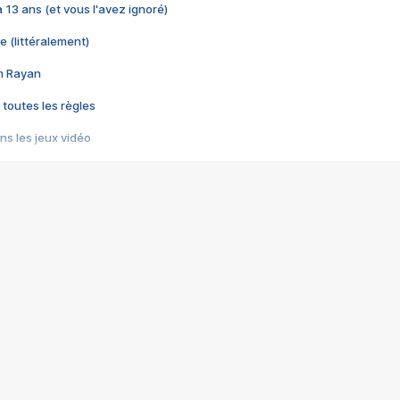
 a 13 ans (et vous l'avez ignoré)
e (littéralement)
im Rayan
 toutes les règles
s les jeux vidéo
us choquant de Rockstar ? - Le scandale BULLY
e plus moche de Steam
du RÊVE tourne au CAUCHEMAR
pendant 8 heures
it… à tort
umiliés par un jeu vidéo
ire - Final Fantasy 8
ti un empire - Age of Empires