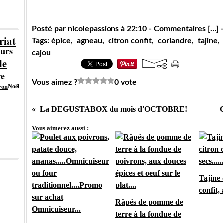
Posté par nicolepassions à 22:10 -
Commentaires [
…
]
-
riat
Tags:
épice
,
agneau
,
citron confit
,
coriandre
,
tajine
ours
cajou
le
re
Vous aimez ?
0 vote
ron
Noël
La DEGUSTABOX du mois d'OCTOBRE!
G
Vous aimerez aussi :
Tajine 
confit, 
Râpés de pomme de
terre à la fondue de