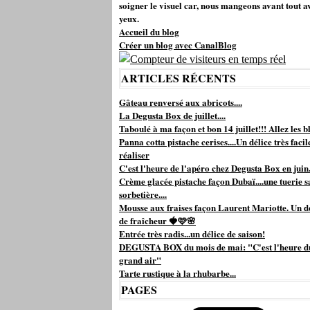
soigner le visuel car, nous mangeons avant tout a
yeux.
Accueil du blog
Créer un blog avec CanalBlog
ARTICLES RÉCENTS
Gâteau renversé aux abricots....
La Degusta Box de juillet....
Taboulé à ma façon et bon 14 juillet!!! Allez les bl
Panna cotta pistache cerises....Un délice très facil
réaliser
C'est l'heure de l'apéro chez Degusta Box en juin.
Crème glacée pistache façon Dubaï....une tuerie s
sorbetière....
Mousse aux fraises façon Laurent Mariotte. Un d
de fraîcheur 🍓🩷🌸
Entrée très radis...un délice de saison!
DEGUSTA BOX du mois de mai: "C'est l'heure d
grand air"
Tarte rustique à la rhubarbe...
PAGES