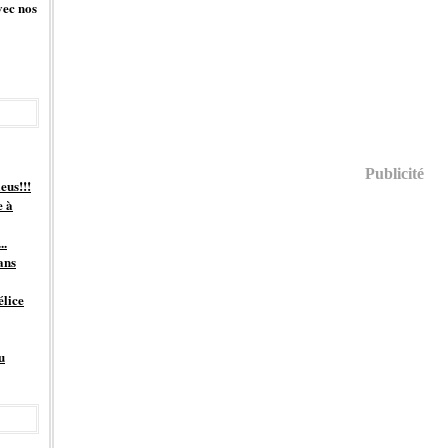
vec nos
Publicité
eus!!!
e à
..
ans
élice
u