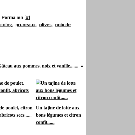
 Permalien [
#
]
,
coing
,
pruneaux
,
olives
,
noix de
âteau aux pommes, noix et vanille.......
de poulet, citron
Un tajine de lotte aux
abricots secs......
bons légumes et citron
confit......