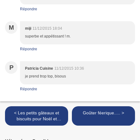
Répondre
M
miji
11/12/2015 18:04
superbe et appétissant ! m.
Répondre
P
Patricia Cuisine
11/12/2015 10:36
je prend trop top, bisous
Répondre
< Les petits gâteaux et
Goûter féerique..... >
biscuits pour Noël et
autres.....