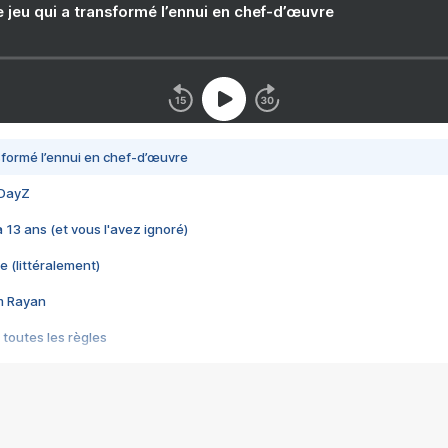
e jeu qui a transformé l’ennui en chef-d’œuvre
nsformé l’ennui en chef-d’œuvre
 DayZ
 a 13 ans (et vous l'avez ignoré)
e (littéralement)
im Rayan
 toutes les règles
s les jeux vidéo
us choquant de Rockstar ? - Le scandale BULLY
e plus moche de Steam