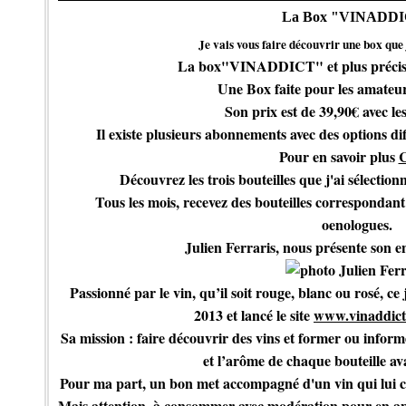
La Box "VINADD
Je vais vous faire découvrir une box que je
La box"VINADDICT" et plus précis
Une Box faite pour les amateur
Son prix est de 39,90€ avec les
Il existe plusieurs abonnements avec des options di
Pour en savoir plus
Découvrez les trois bouteilles que j'ai sélection
Tous les mois, recevez des bouteilles correspondant 
oenologues.
Julien Ferraris, nous présente son e
Passionné par le vin, qu’il soit rouge, blanc ou rosé, c
2013 et lancé le site
www.vinaddic
Sa mission
: faire découvrir des vins et former ou infor
et l’arôme de chaque bouteille a
Pour ma part, un bon met accompagné d'un vin qui lui co
Mais attention, à consommer avec modération pour en ap