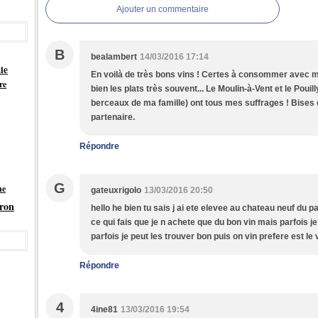
Ajouter un commentaire
B
bealambert
14/03/2016 17:14
ie
En voilà de très bons vins ! Certes à consommer avec m
re
bien les plats très souvent... Le Moulin-à-Vent et le Pouil
berceaux de ma famille) ont tous mes suffrages ! Bises
partenaire.
Répondre
G
he
gateuxrigolo
13/03/2016 20:50
tron
hello he bien tu sais j ai ete elevee au chateau neuf du pa
ce qui fais que je n achete que du bon vin mais parfois j
parfois je peut les trouver bon puis on vin prefere est le
Répondre
4
4ine81
13/03/2016 19:54