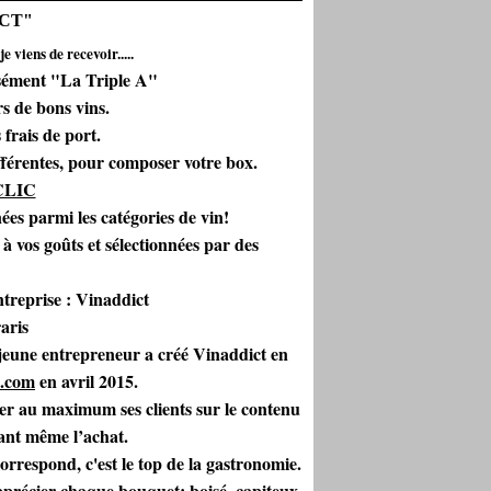
ICT"
 viens de recevoir.....
ément "La Triple A"
s de bons vins.
 frais de port.
fférentes, pour composer votre box.
CLIC
nées parmi les catégories de vin!
à vos goûts et sélectionnées par des
ntreprise :
Vinaddict
e jeune entrepreneur a créé Vinaddict en
t.com
en avril 2015.
mer au maximum ses clients sur le contenu
vant même l’achat.
rrespond, c'est le top de la gastronomie.
précier chaque bouquet: boisé, capiteux,