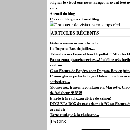
soigner le visuel car, nous mangeons avant tout a
yeux.
Accueil du blog
Créer un blog avec CanalBlog
ARTICLES RÉCENTS
Gâteau renversé aux abricots....
La Degusta Box de juillet....
Taboulé à ma façon et bon 14 juillet!!! Allez les bl
Panna cotta pistache cerises....Un délice très facil
réaliser
C'est l'heure de l'apéro chez Degusta Box en juin.
Crème glacée pistache façon Dubaï....une tuerie s
sorbetière....
Mousse aux fraises façon Laurent Mariotte. Un d
de fraîcheur 🍓🩷🌸
Entrée très radis...un délice de saison!
DEGUSTA BOX du mois de mai: "C'est l'heure d
grand air"
Tarte rustique à la rhubarbe...
PAGES