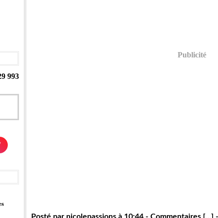
Publicité
29 993
/
es
Posté par nicolepassions à 10:44 -
Commentaires [
…
]
-