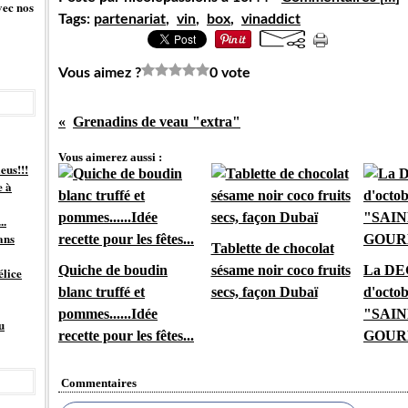
vec nos
Tags:
partenariat
,
vin
,
box
,
vinaddict
Vous aimez ?
0 vote
Grenadins de veau "extra"
Vous aimerez aussi :
eus!!!
e à
..
ans
Tablette de chocolat
Quiche de boudin
sésame noir coco fruits
La D
élice
blanc truffé et
secs, façon Dubaï
d'octob
pommes......Idée
"SAIN
u
recette pour les fêtes...
GOUR
Commentaires