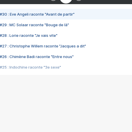
#30 : Eve Angeli raconte "Avant de partir"
#29 : MC Solaar raconte "Bouge de là"
28 : Lorie raconte "Je vais vite"
#27 : Christophe Willem raconte "Jacques a dit"
#26 : Chimène Badi raconte "Entre nous"
#25 : Indochine raconte "3e sexe"
#24 : Zaho raconte "C'est chelou"
#23 : Patrick Bruel raconte "Au café des délices"
#22 : Kyo raconte "Le chemin"
#21 : Nolwenn Leroy raconte "Cassé"
#20 : Patrick Hernandez raconte "Born to be alive"
#19 : Lorie raconte "Près de moi"