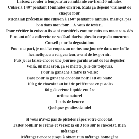
Laissez croûter à température ambiante environ 20 minutes.
Cuisez à 140° pendant 16minutes environ. Mais ça dépend vraiment de
chaque four.
Michalak préconise une cuisson à 160° pendant 8 minutes, mais ça, pas
bon dans mon four.....A vous de tester...
Pour vérifier la cuisson ils sont considérés comme cuits ces macarons dès
l'instant où la collerette ne se désolidarise plus du corps du macaron.
Conseil pour la dégustation:
Pour ma part, je met les coques au moins une journée dans une boîte
hermétique au réfigérateur, avant de les gornir.
Puis je les laisse encore une journée garnis avant de les déguster.
Voilà, un macaron, ça se mérite, je le dis toujours.
Pour la ganache à faire la veille:
Base p
our la ganache chocolat noir, lait ou blanc
100 g de chocolat au lait de préférence en pistoles
80 g de crème liquide entière
arôme naturel
1 noix de beurre
Quelques gouttes de miel
Si vous n'avez pas de pistoles râpez votre chocolat.
Faites bouillir le crème et versez la en 3 fois sur le chocolat. Bien
mélanger.
Mélanger encore jusqu'à obtenir un mélange homogène.