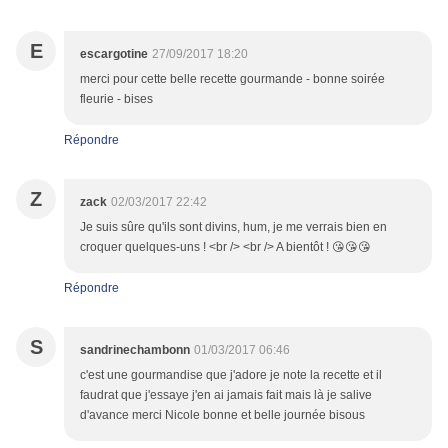
E
escargotine
27/09/2017 18:20
merci pour cette belle recette gourmande - bonne soirée
fleurie - bises
Répondre
Z
zack
02/03/2017 22:42
Je suis sûre qu'ils sont divins, hum, je me verrais bien en
croquer quelques-uns ! <br /> <br /> A bientôt ! 😘😘😘
Répondre
S
sandrinechambonn
01/03/2017 06:46
c'est une gourmandise que j'adore je note la recette et il
faudrat que j'essaye j'en ai jamais fait mais là je salive
d'avance merci Nicole bonne et belle journée bisous