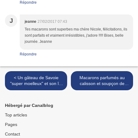
Répondre
J
jeanne
27/02/2017 07:43
Tes macarons sont superbes ma chère Nicole, félicitations, ils
sont parfaits et vraiment irrésistibles, j'adore !!!!! Bises, belle
journée. Jeanne
Répondre
< Un gâteau de Savoie
Macarons parfumés au
"super moelleux" et son île
calisson et soupçon de
flottante....Qui a gagné la
mandarine..... >
FRENCH COCOTTE?....
Hébergé par Canalblog
Top articles
Pages
Contact