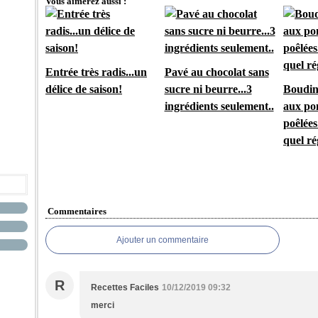
Vous aimerez aussi :
Entrée très radis...un
Pavé au chocolat sans
délice de saison!
sucre ni beurre...3
Boudin 
ingrédients seulement..
aux p
poêlées
quel ré
Commentaires
Ajouter un commentaire
R
Recettes Faciles
10/12/2019 09:32
merci