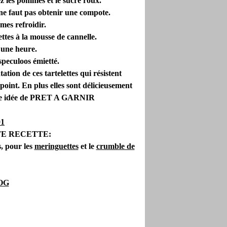
z les pommes et le sucre roux.
 ne faut pas obtenir une compote.
mmes refroidir.
ttes à la mousse de cannelle.
 une heure.
peculoos émietté.
tion de ces tartelettes qui résistent
point. En plus elles sont délicieusement
elle idée de PRET A GARNIR
E RECETTE:
s, pour les
meringuettes
et le
crumble de