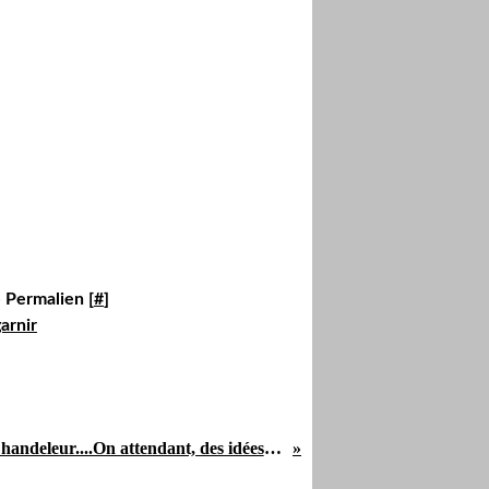
 Permalien [
#
]
arnir
Bientôt la Chandeleur....On attendant, des idées.....