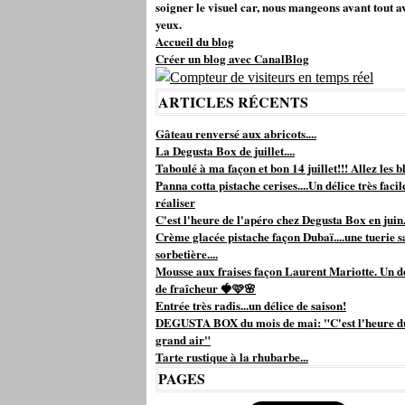
soigner le visuel car, nous mangeons avant tout a
yeux.
Accueil du blog
Créer un blog avec CanalBlog
ARTICLES RÉCENTS
Gâteau renversé aux abricots....
La Degusta Box de juillet....
Taboulé à ma façon et bon 14 juillet!!! Allez les bl
Panna cotta pistache cerises....Un délice très facil
réaliser
C'est l'heure de l'apéro chez Degusta Box en juin.
Crème glacée pistache façon Dubaï....une tuerie s
sorbetière....
Mousse aux fraises façon Laurent Mariotte. Un d
de fraîcheur 🍓🩷🌸
Entrée très radis...un délice de saison!
DEGUSTA BOX du mois de mai: "C'est l'heure d
grand air"
Tarte rustique à la rhubarbe...
PAGES