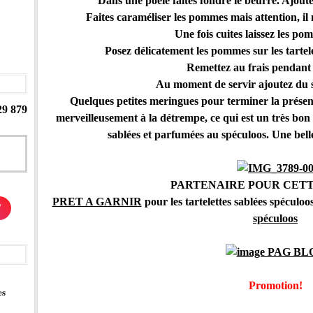
Dans une poêle faites fondre le beurre. Ajoute
Faites caraméliser les pommes mais attention, il
Une fois cuites laissez les po
Posez délicatement les pommes sur les tartele
Remettez au frais pendant
Au moment de servir ajoutez du s
Quelques petites meringues pour terminer la présenta
29 879
merveilleusement à la détrempe, ce qui est un très bon 
sablées et parfumées au spéculoos. Une b
PARTENAIRE POUR CETT
PRET A GARNIR
pour les tartelettes sablées spéculoo
/
spéculoos
Promotion!
es