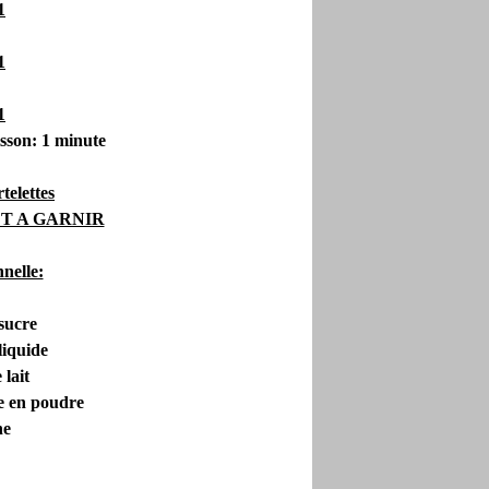
sson: 1 minute
telettes
T A GARNIR
nelle:
 sucre
liquide
 lait
le en poudre
ne