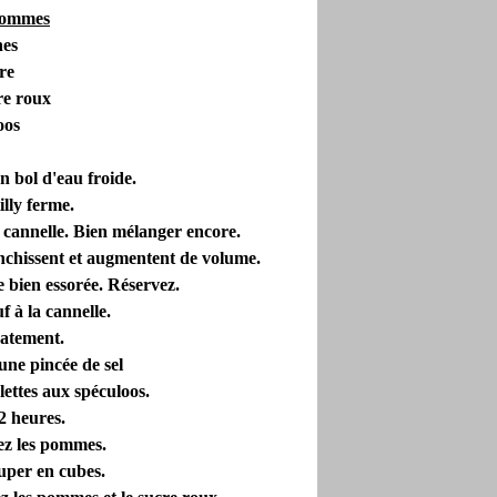
 pommes
es
re
cre roux
oos
un bol d'eau froide.
lly ferme.
a cannelle. Bien mélanger encore.
lanchissent et augmentent de volume.
ne bien essorée. Réservez.
f à la cannelle.
catement.
une pincée de sel
lettes aux spéculoos.
2 heures.
ez les pommes.
uper en cubes.