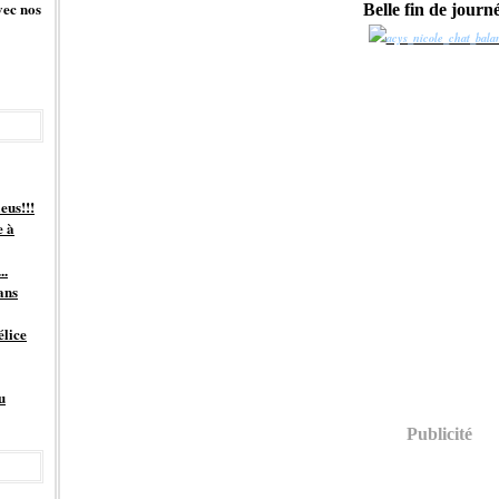
vec nos
Belle fin de journ
eus!!!
e à
..
ans
élice
u
Publicité