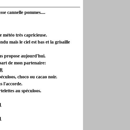
usse cannelle pommes....
e météo très capricieuse.
du mais le ciel est bas et la grisaille
ous propose aujourd'hui.
 part de mon partenaire:
IR
péculoos, choco ou cacao noir.
 l'accorde.
rtelettes au spéculoos.