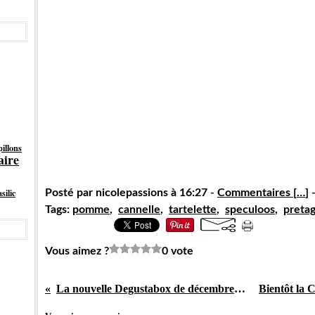
illons
aire
silic
Posté par nicolepassions à 16:27 -
Commentaires [
…
]
-
Tags:
pomme
,
cannelle
,
tartelette
,
speculoos
,
pretag
Vous aimez ?
0 vote
La nouvelle Degustabox de décembre.....