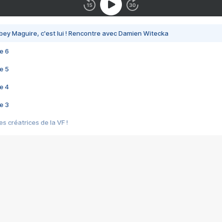
bey Maguire, c'est lui ! Rencontre avec Damien Witecka
e 6
e 5
e 4
e 3
s créatrices de la VF !
e 2
e 1
e Mektoub My Love arrive enfin ! Rencontre avec Shaïn Boumedine et Sal
i : après Toni en famille
elle réalise le bouleversant Dites lui que je l'aime