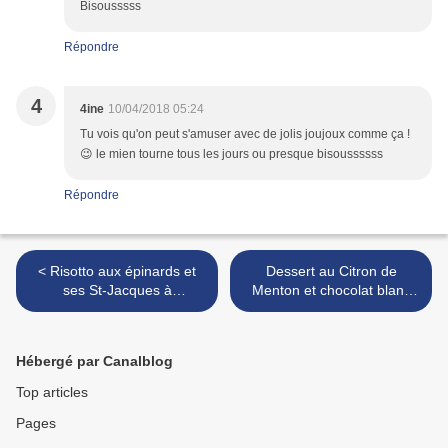
Bisousssss
Répondre
4
4ine
10/04/2018 05:24
Tu vois qu'on peut s'amuser avec de jolis joujoux comme ça !
😉 le mien tourne tous les jours ou presque bisoussssss
Répondre
< Risotto aux épinards et
Dessert au Citron de
ses St-Jacques à
Menton et chocolat blanc
l'orange.....
façon "trompe l'oeil"..... >
Hébergé par Canalblog
Top articles
Pages