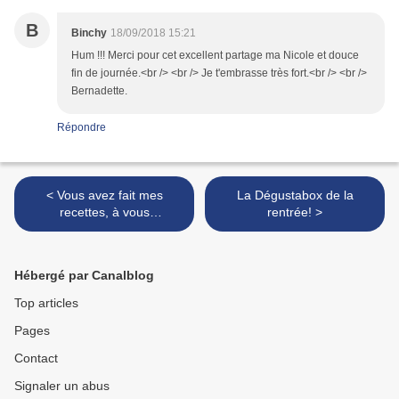
B
Binchy
18/09/2018 15:21
Hum !!! Merci pour cet excellent partage ma Nicole et douce
fin de journée.<br /> <br /> Je t'embrasse très fort.<br /> <br />
Bernadette.
Répondre
< Vous avez fait mes
La Dégustabox de la
recettes, à vous
rentrée! >
l'honneur....
Hébergé par Canalblog
Top articles
Pages
Contact
Signaler un abus