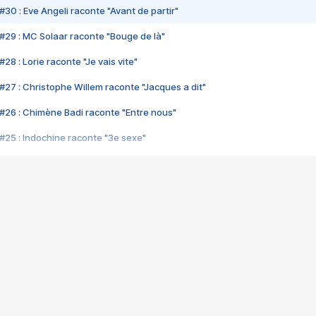
#30 : Eve Angeli raconte "Avant de partir"
#29 : MC Solaar raconte "Bouge de là"
28 : Lorie raconte "Je vais vite"
#27 : Christophe Willem raconte "Jacques a dit"
#26 : Chimène Badi raconte "Entre nous"
#25 : Indochine raconte "3e sexe"
#24 : Zaho raconte "C'est chelou"
#23 : Patrick Bruel raconte "Au café des délices"
#22 : Kyo raconte "Le chemin"
#21 : Nolwenn Leroy raconte "Cassé"
#20 : Patrick Hernandez raconte "Born to be alive"
#19 : Lorie raconte "Près de moi"
#18 : Michael Jones raconte "A nos actes manqués" (avec Jean-Jacque