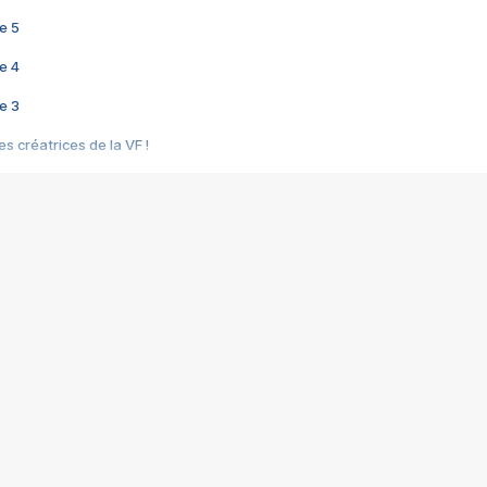
e 5
e 4
e 3
s créatrices de la VF !
e 2
e 1
e Mektoub My Love arrive enfin ! Rencontre avec Shaïn Boumedine et Sal
i : après Toni en famille
elle réalise le bouleversant Dites lui que je l'aime
ais ! Rencontre autour de Vie privée de Rebecca Zlotowski
 de Marguerite, Grave... Rencontre avec Ella Rumpf
 Les Rêveurs, un film intime sur la santé mentale