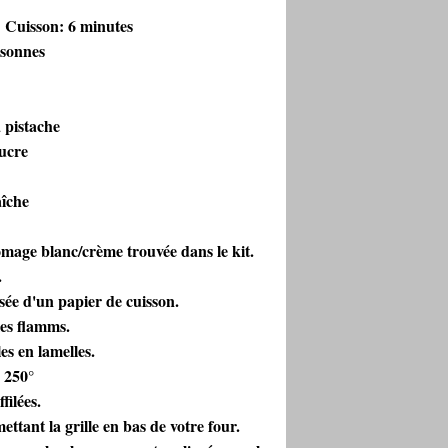
 Cuisson: 6 minutes
rsonnes
à pistache
sucre
aîche
omage blanc/crème trouvée dans le kit.
.
ssée d'un papier de cuisson.
les flamms.
es en lamelles.
 250°
filées.
tant la grille en bas de votre four.