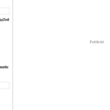
iel
Noël
Publicité
menthe