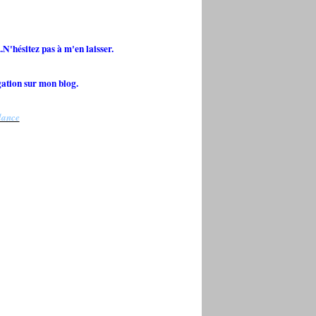
.N'hésitez pas à m'en laisser.
gation sur mon blog.