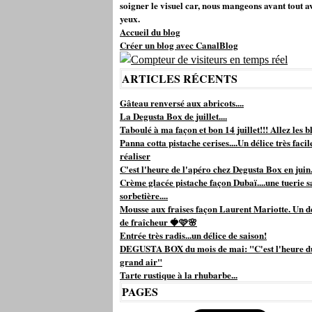
soigner le visuel car, nous mangeons avant tout a
yeux.
Accueil du blog
Créer un blog avec CanalBlog
ARTICLES RÉCENTS
Gâteau renversé aux abricots....
La Degusta Box de juillet....
Taboulé à ma façon et bon 14 juillet!!! Allez les bl
Panna cotta pistache cerises....Un délice très facil
réaliser
C'est l'heure de l'apéro chez Degusta Box en juin.
Crème glacée pistache façon Dubaï....une tuerie s
sorbetière....
Mousse aux fraises façon Laurent Mariotte. Un d
de fraîcheur 🍓🩷🌸
Entrée très radis...un délice de saison!
DEGUSTA BOX du mois de mai: "C'est l'heure d
grand air"
Tarte rustique à la rhubarbe...
PAGES