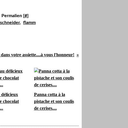
 Permalien [
#
]
schneider
,
flamm
 dans votre assiette....à vous l'honneur!
délicieux
Panna cotta à la
e chocolat
pistache et son coulis
...
de cerises....