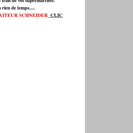
n frais de vos supermarchés.
 rien de temps.....
AITEUR SCHNEIDER
CLIC