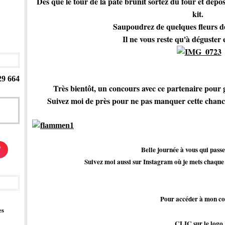
Dès que le tour de la pâte brunit sortez du four et dépos
kit.
Saupoudrez de quelques fleurs de
Il ne vous reste qu'à déguster 
29 664
Très bientôt, un concours avec ce partenaire pour
Suivez moi de près pour ne pas manquer cette chance d
Belle journée à vous qui passe
/
Suivez moi aussi sur Instagram où je mets chaque 
Pour accéder à mon c
es
CLIC sur le logo