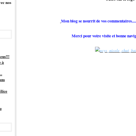
vec nos
Mon blog se nourrit de vos commentaires.....
Merci pour votre visite et bonne navi
eus!!!
e à
..
ans
élice
u