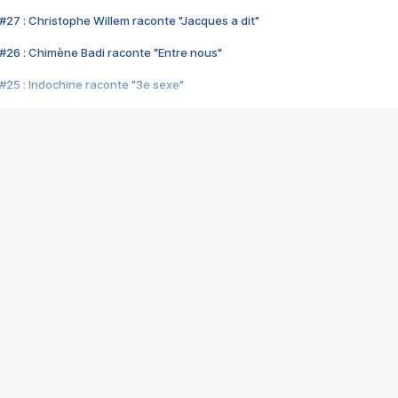
#27 : Christophe Willem raconte "Jacques a dit"
#26 : Chimène Badi raconte "Entre nous"
#25 : Indochine raconte "3e sexe"
#24 : Zaho raconte "C'est chelou"
#23 : Patrick Bruel raconte "Au café des délices"
#22 : Kyo raconte "Le chemin"
#21 : Nolwenn Leroy raconte "Cassé"
#20 : Patrick Hernandez raconte "Born to be alive"
#19 : Lorie raconte "Près de moi"
#18 : Michael Jones raconte "A nos actes manqués" (avec Jean-Jacque
#17 : Khaled raconte "Aïcha"
#16 : Corneille raconte "Parce qu'on vient de loin"