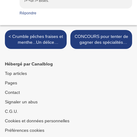
/> <br /> Bises.
Répondre
< Crumble pêches fraises et
CONCOURS pour tenter de
menthe...Un délice
gagner des spécialités
assurément!
alsaciennes.... >
Hébergé par Canalblog
Top articles
Pages
Contact
Signaler un abus
C.G.U.
Cookies et données personnelles
Préférences cookies