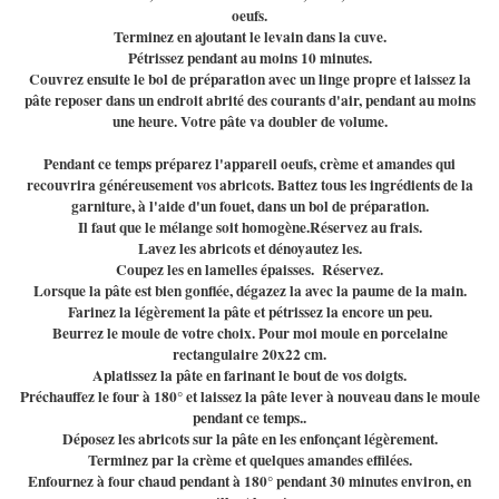
oeufs.
Terminez en ajoutant le levain dans la cuve.
Pétrissez pendant au moins 10 minutes.
Couvrez ensuite le bol de préparation avec un linge propre et laissez la
pâte reposer dans un endroit abrité des courants d'air, pendant au moins
une heure. Votre pâte va doubler de volume.
Pendant ce temps préparez l'appareil oeufs, crème et amandes qui
recouvrira généreusement vos abricots. Battez tous les ingrédients de la
garniture, à l'aide d'un fouet, dans un bol de préparation.
Il faut que le mélange soit homogène.Réservez au frais.
Lavez les abricots et dénoyautez les.
Coupez les en lamelles épaisses. Réservez.
Lorsque la pâte est bien gonflée, dégazez la avec la paume de la main.
Farinez la légèrement la pâte et pétrissez la encore un peu.
Beurrez le moule de votre choix. Pour moi moule en porcelaine
rectangulaire 20x22 cm.
Aplatissez la pâte en farinant le bout de vos doigts.
Préchauffez le four à 180° et laissez la pâte lever à nouveau dans le moule
pendant ce temps..
Déposez les abricots sur la pâte en les enfonçant légèrement.
Terminez par la crème et quelques amandes effilées.
Enfournez à four chaud pendant à 180° pendant 30 minutes environ, en