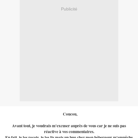
Publicité
Coucou,
Avant tout, je voudrais m'excuser auprès de vous car je ne suis pas
réactive à vos commentaires.
En fait, je les reçois, je les lis mais un bug chez mon hébergeur m'empêche