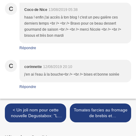
C
Coco de Nice
13/08/2019 05:38
haaa ! enfin j'ai accès à ton blog ! c'est un peu galère ces
derniers temps <br /> <br /> Bravo pour ce beau dessert
gourmand de saison <br /> <br /> merci Nicole <br /> <br />
bisous et très bon mardi
Répondre
C
corinnette
12/08/2019 20:10
j'en ai l'eau à la bouche<br /> <br /> bises et bonne soirée
Répondre
< Un joli nom pour cette
Tomates farcies au fromage
nouvelle Degustabox: "LA
de brebis et
FRANCAISE"
basilic....OMINICUISEUR ou
pas >