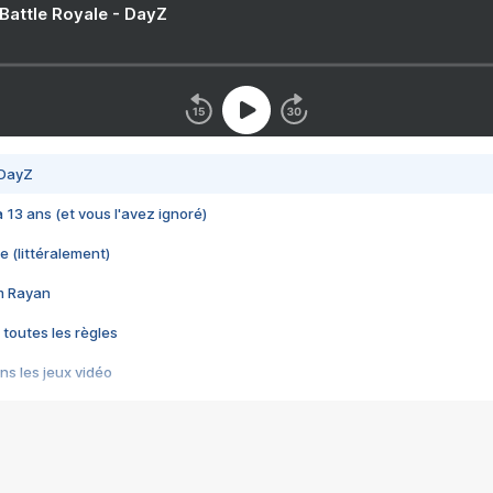
 Battle Royale - DayZ
 DayZ
 a 13 ans (et vous l'avez ignoré)
e (littéralement)
im Rayan
 toutes les règles
s les jeux vidéo
us choquant de Rockstar ? - Le scandale BULLY
e plus moche de Steam
du RÊVE tourne au CAUCHEMAR