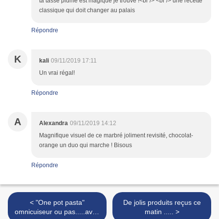
ta tasse plume est magique je trouve !<br /> <br /> une recette
classique qui doit changer au palais
Répondre
K
kali
09/11/2019 17:11
Un vrai régal!
Répondre
A
Alexandra
09/11/2019 14:12
Magnifique visuel de ce marbré joliment revisité, chocolat-
orange un duo qui marche ! Bisous
Répondre
< "One pot pasta"
De jolis produits reçus ce
omnicuiseur ou pas.....avec
matin ..... >