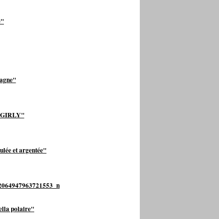
e"
tagne"
T GIRLY"
lée et argentée"
ella polaire"