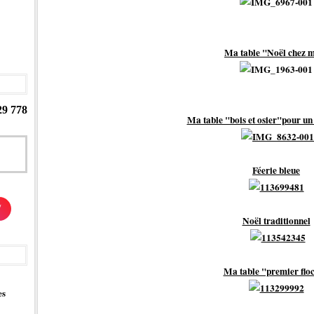
Ma table "Noël chez 
29 778
Ma table "bois et osier"pour un 
Féerie bleue
/
Noël traditionnel
Ma table "premier flo
es