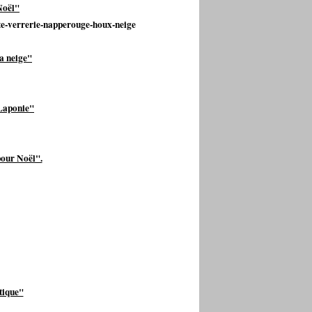
Noël"
a neige"
 Laponie"
pour Noël".
tique"