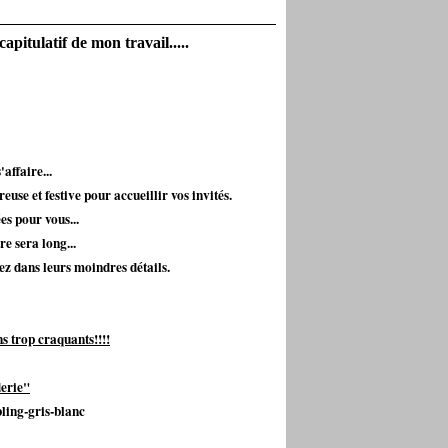
apitulatif de mon travail.....
'affaire...
se et festive pour accueillir vos invités.
es pour vous...
re sera long...
rez dans leurs moindres détails.
s trop craquants!!!!
derie"