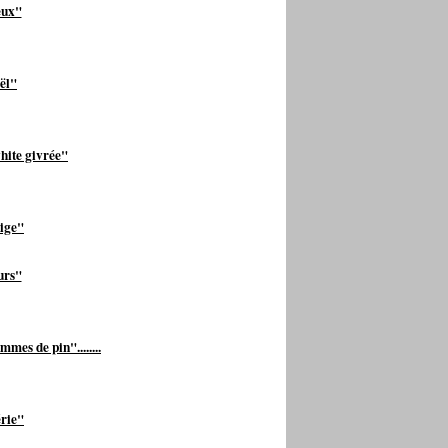
eux"
ël"
hite givrée"
eige"
urs"
es de pin"........
rie"