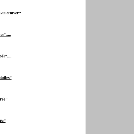
 Gui d'hiver"
e".....
l".....
toiles"
vrée"
ée"