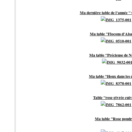
Ma dernière table de l'année "
Ma table "Flocons d'Alsac
Ma table "Précieuse de Noë
Ma table "Houx dans les é
Table "rose givrée cui
Ma table "Rose poudr