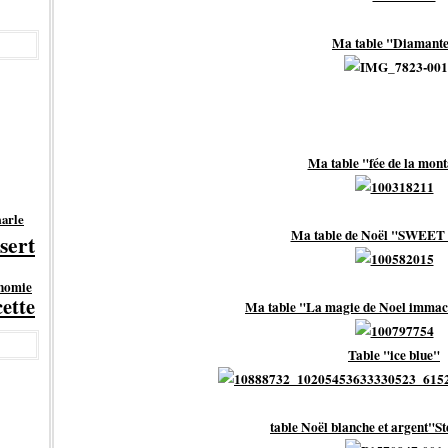
Ma table "Diamant
Ma table "fée de la mon
arle
Ma table de Noël "SWEE
sert
onomie
cette
Ma table "La magie de Noel immacu
Table "ice blue"
table Noël blanche et argent"St