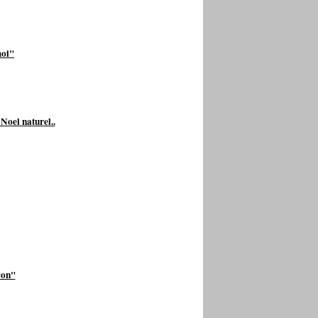
moi"
Noel naturel..
con"