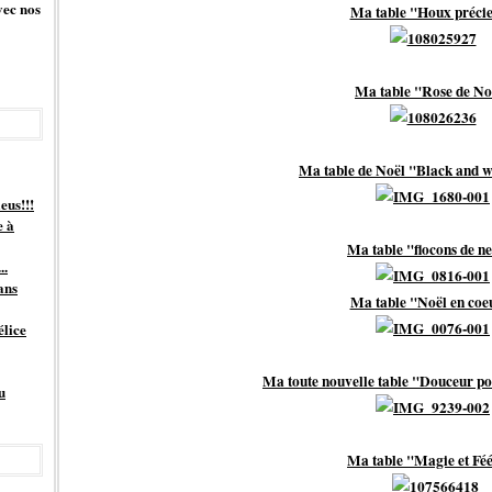
vec nos
Ma table "Houx préci
Ma table "Rose de No
Ma table de Noël "Black and w
eus!!!
e à
Ma table "flocons de n
..
ans
Ma table "Noël en coe
élice
Ma toute nouvelle table "Douceur pomm
u
Ma table "Magie et Féé