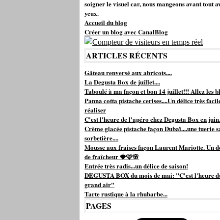
soigner le visuel car, nous mangeons avant tout a
yeux.
Accueil du blog
Créer un blog avec CanalBlog
ARTICLES RÉCENTS
Gâteau renversé aux abricots....
La Degusta Box de juillet....
Taboulé à ma façon et bon 14 juillet!!! Allez les bl
Panna cotta pistache cerises....Un délice très facil
réaliser
C'est l'heure de l'apéro chez Degusta Box en juin.
Crème glacée pistache façon Dubaï....une tuerie s
sorbetière....
Mousse aux fraises façon Laurent Mariotte. Un d
de fraîcheur 🍓🩷🌸
Entrée très radis...un délice de saison!
DEGUSTA BOX du mois de mai: "C'est l'heure d
grand air"
Tarte rustique à la rhubarbe...
PAGES