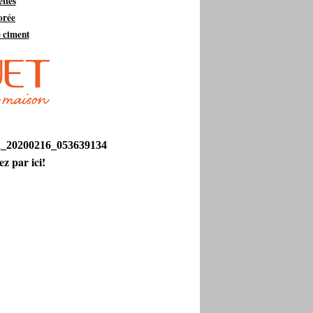
ttes
lorée
e ciment
z par ici!