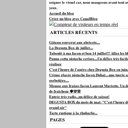
soigner le visuel car, nous mangeons avant tout a
yeux.
Accueil du blog
Créer un blog avec CanalBlog
ARTICLES RÉCENTS
Gâteau renversé aux abricots....
La Degusta Box de juillet....
Taboulé à ma façon et bon 14 juillet!!! Allez les bl
Panna cotta pistache cerises....Un délice très facil
réaliser
C'est l'heure de l'apéro chez Degusta Box en juin.
Crème glacée pistache façon Dubaï....une tuerie s
sorbetière....
Mousse aux fraises façon Laurent Mariotte. Un d
de fraîcheur 🍓🩷🌸
Entrée très radis...un délice de saison!
DEGUSTA BOX du mois de mai: "C'est l'heure d
grand air"
Tarte rustique à la rhubarbe...
PAGES