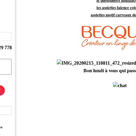
le photophore multiface
les assiettes faïence co
assiettes motif carreaux d
29 778
Bon lundi à vous qui passe
/
es