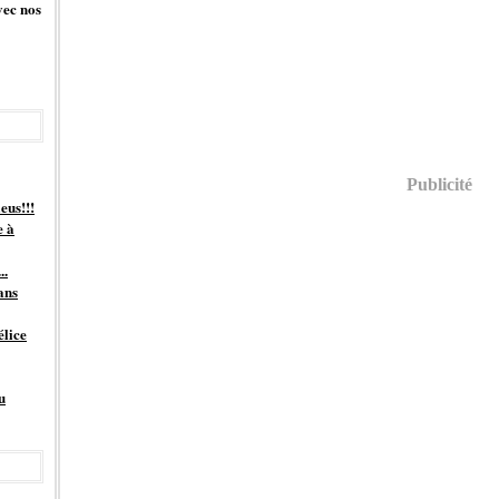
vec nos
Publicité
eus!!!
e à
..
ans
élice
u