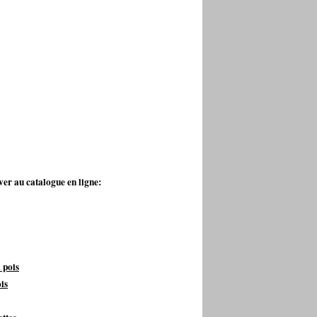
ver au catalogue en ligne:
 pois
is