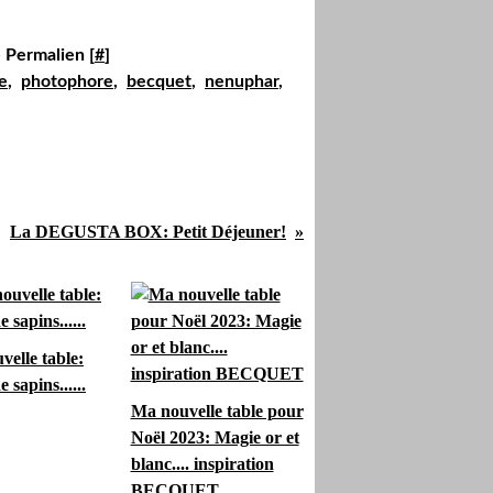
 Permalien [
#
]
e
,
photophore
,
becquet
,
nenuphar
,
La DEGUSTA BOX: Petit Déjeuner!
elle table:
 sapins......
Ma nouvelle table pour
Noël 2023: Magie or et
blanc.... inspiration
BECQUET