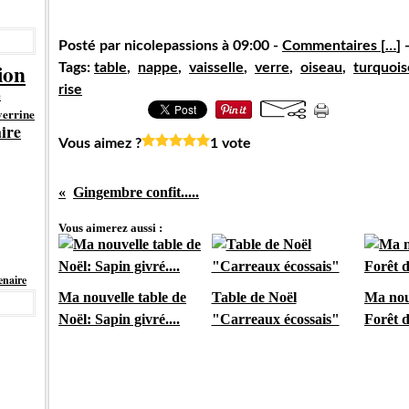
Posté par nicolepassions à 09:00 -
Commentaires [
…
]
-
ion
Tags:
table
,
nappe
,
vaisselle
,
verre
,
oiseau
,
turquois
rise
e
verrine
ire
Vous aimez ?
1 vote
Gingembre confit.....
Vous aimerez aussi :
enaire
Ma nouvelle table de
Table de Noël
Ma nouv
Noël: Sapin givré....
"Carreaux écossais"
Forêt de