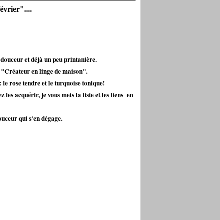
évrier"....
e douceur et déjà un peu printanière.
"Créateur en linge de maison".
 le rose tendre et le turquoise tonique!
z les acquérir, je vous mets la liste et les liens en
ouceur qui s'en dégage.