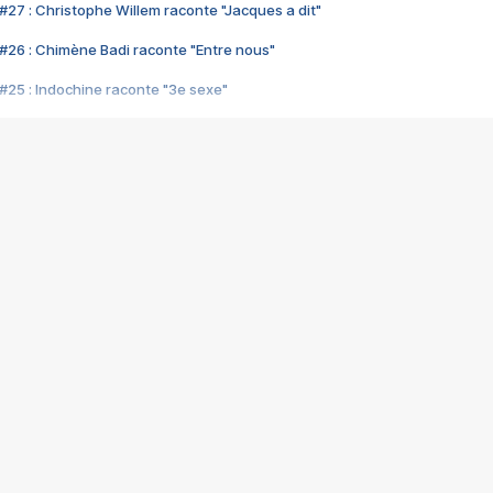
#27 : Christophe Willem raconte "Jacques a dit"
#26 : Chimène Badi raconte "Entre nous"
#25 : Indochine raconte "3e sexe"
#24 : Zaho raconte "C'est chelou"
#23 : Patrick Bruel raconte "Au café des délices"
#22 : Kyo raconte "Le chemin"
#21 : Nolwenn Leroy raconte "Cassé"
#20 : Patrick Hernandez raconte "Born to be alive"
#19 : Lorie raconte "Près de moi"
#18 : Michael Jones raconte "A nos actes manqués" (avec Jean-Jacque
#17 : Khaled raconte "Aïcha"
#16 : Corneille raconte "Parce qu'on vient de loin"
#15 : Indochine raconte "L'aventurier"