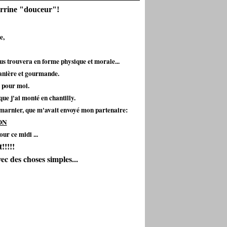
verrine "douceur"!
e,
us trouvera en forme physique et morale...
tanière et gourmande.
n pour moi.
que j'ai monté en chantilly.
 marnier, que m'avait envoyé mon partenaire:
ON
our ce midi ...
!!!!!
vec des choses simples...