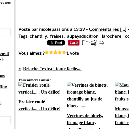
vec nos
Posté par nicolepassions à 13:39 -
Commentaires [
…
]
-
Tags:
chantilly
,
fraises
,
aupaysducitron
,
larochere
,
c
eus!!!
Vous aimez ?
1 vote
e à
Brioche "extra" toute facile....
..
ans
Vous aimerez aussi :
élice
Fraisier roulé
u
vertical...... Un délice!
Mousse
Verrines de bluets,
blanc,
fromage blanc,
fruits r