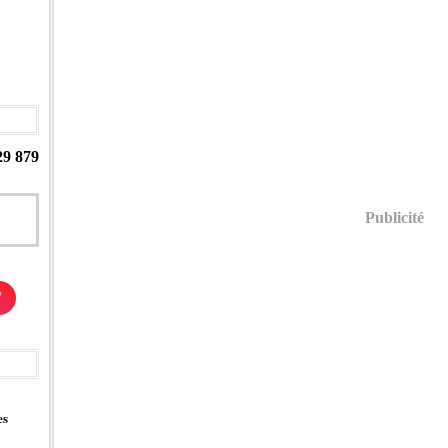
29 879
Publicité
/
es