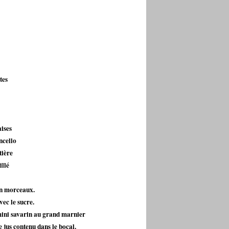
tes
aises
ncello
tière
illé
 en morceaux.
ec le sucre.
 mini savarin au grand marnier
 jus contenu dans le bocal.