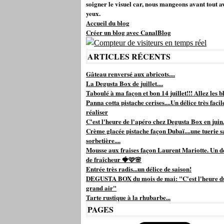
soigner le visuel car, nous mangeons avant tout a
yeux.
Accueil du blog
Créer un blog avec CanalBlog
ARTICLES RÉCENTS
Gâteau renversé aux abricots....
La Degusta Box de juillet....
Taboulé à ma façon et bon 14 juillet!!! Allez les bl
Panna cotta pistache cerises....Un délice très facil
réaliser
C'est l'heure de l'apéro chez Degusta Box en juin.
Crème glacée pistache façon Dubaï....une tuerie s
sorbetière....
Mousse aux fraises façon Laurent Mariotte. Un d
de fraîcheur 🍓🩷🌸
Entrée très radis...un délice de saison!
DEGUSTA BOX du mois de mai: "C'est l'heure d
grand air"
Tarte rustique à la rhubarbe...
PAGES