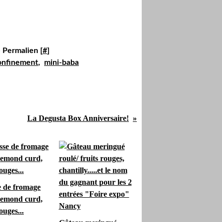
 Permalien [
#
]
onfinement
,
mini-baba
La Degusta Box Anniversaire!
 de fromage
 lemond curd,
ouges...