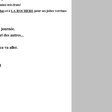
stez très frais!
bas
et à
LA ROCHERE
pour ses jolies verrines
 journée.
t des autres...
a va aller.