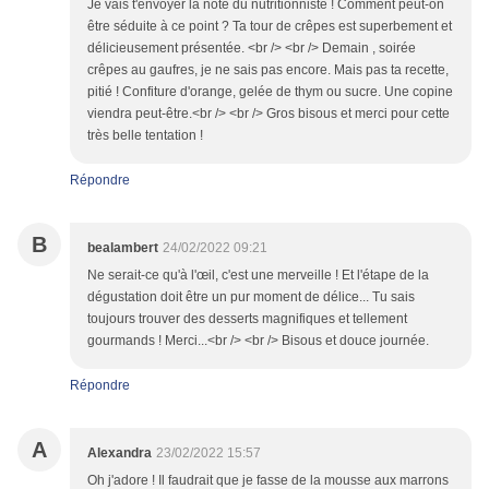
Je vais t'envoyer la note du nutritionniste ! Comment peut-on
être séduite à ce point ? Ta tour de crêpes est superbement et
délicieusement présentée. <br /> <br /> Demain , soirée
crêpes au gaufres, je ne sais pas encore. Mais pas ta recette,
pitié ! Confiture d'orange, gelée de thym ou sucre. Une copine
viendra peut-être.<br /> <br /> Gros bisous et merci pour cette
très belle tentation !
Répondre
B
bealambert
24/02/2022 09:21
Ne serait-ce qu'à l'œil, c'est une merveille ! Et l'étape de la
dégustation doit être un pur moment de délice... Tu sais
toujours trouver des desserts magnifiques et tellement
gourmands ! Merci...<br /> <br /> Bisous et douce journée.
Répondre
A
Alexandra
23/02/2022 15:57
Oh j'adore ! Il faudrait que je fasse de la mousse aux marrons