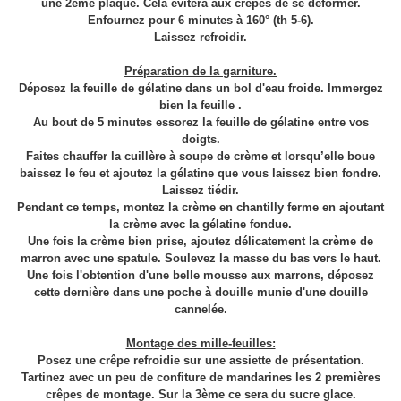
une 2ème plaque. Cela évitera aux crêpes de se déformer.
Enfournez pour 6 minutes à 160° (th 5-6).
Laissez refroidir.
Préparation de la garniture.
Déposez la feuille de gélatine dans un bol d'eau froide. Immergez
bien la feuille .
Au bout de 5 minutes essorez la feuille de gélatine entre vos
doigts.
Faites
chauffer la cuillère à soupe de crème et lorsqu’elle boue
baissez le feu et ajoutez la gélatine que vous laissez bien fondre.
Laissez tiédir.
Pendant ce temps, montez la crème en chantilly ferme en ajoutant
la crème avec la gélatine fondue.
Une fois la crème bien prise, ajoutez délicatement la crème de
marron avec une spatule. Soulevez la masse du bas vers le haut.
Une fois l'obtention d'une belle mousse aux marrons, déposez
cette dernière dans une poche à douille munie d'une douille
cannelée.
Montage des mille-feuilles:
Posez une crêpe refroidie sur une assiette de présentation.
Tartinez avec un peu de confiture de mandarines les 2 premières
crêpes de montage. Sur la 3ème ce sera du sucre glace.