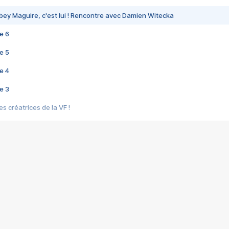
bey Maguire, c'est lui ! Rencontre avec Damien Witecka
e 6
e 5
e 4
e 3
s créatrices de la VF !
e 2
e 1
e Mektoub My Love arrive enfin ! Rencontre avec Shaïn Boumedine et Sal
i : après Toni en famille
elle réalise le bouleversant Dites lui que je l'aime
ais ! Rencontre autour de Vie privée de Rebecca Zlotowski