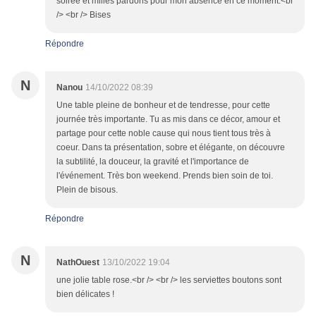
soirée et milles pardons pour mon absence en ce moment.<br
/> <br /> Bises
Répondre
N
Nanou
14/10/2022 08:39
Une table pleine de bonheur et de tendresse, pour cette
journée très importante. Tu as mis dans ce décor, amour et
partage pour cette noble cause qui nous tient tous très à
coeur. Dans ta présentation, sobre et élégante, on découvre
la subtilité, la douceur, la gravité et l'importance de
l'événement. Très bon weekend. Prends bien soin de toi.
Plein de bisous.
Répondre
N
NathOuest
13/10/2022 19:04
une jolie table rose.<br /> <br /> les serviettes boutons sont
bien délicates !