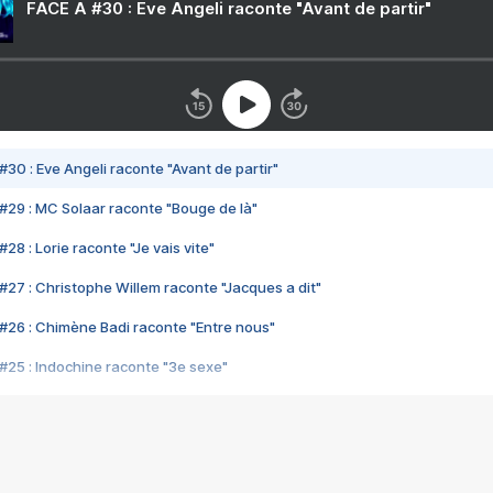
FACE A #30 : Eve Angeli raconte "Avant de partir"
#30 : Eve Angeli raconte "Avant de partir"
#29 : MC Solaar raconte "Bouge de là"
28 : Lorie raconte "Je vais vite"
#27 : Christophe Willem raconte "Jacques a dit"
#26 : Chimène Badi raconte "Entre nous"
#25 : Indochine raconte "3e sexe"
#24 : Zaho raconte "C'est chelou"
#23 : Patrick Bruel raconte "Au café des délices"
#22 : Kyo raconte "Le chemin"