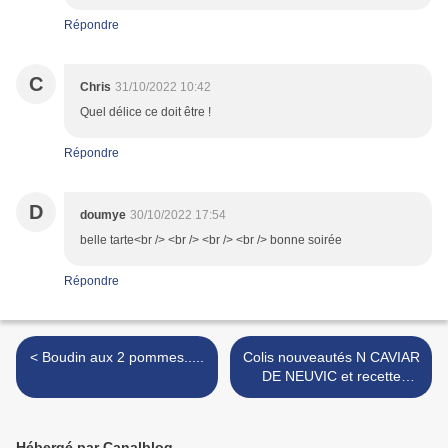
Répondre
C
Chris
31/10/2022 10:42
Quel délice ce doit être !
Répondre
D
doumye
30/10/2022 17:54
belle tarte<br /> <br /> <br /> <br /> bonne soirée
Répondre
< Boudin aux 2 pommes.....
Colis nouveautés N CAVIAR
DE NEUVIC et recette
salade composée saumon,
boudin blanc, figues, noix,
pommes...... >
Hébergé par Canalblog