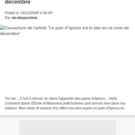
décembre
Publié le 19/12/2009 à 00:00
Par
nicolepassions
Toc toc....C'est Corinne! Je viens t'apporter des pains d'épices... Voilà
comment dame l'Étoile et Monsieur petit homme sont arrivés hier dans ma
maison. Mon amie et voisine m'a offert ces jolis sujets en pain d'épices et
aussitôt l'idée m'est venue de...