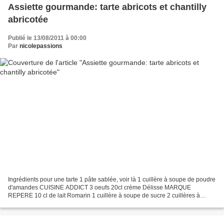
Assiette gourmande: tarte abricots et chantilly
abricotée
Publié le 13/08/2011 à 00:00
Par
nicolepassions
Ingrédients pour une tarte 1 pâte sablée, voir là 1 cuillère à soupe de poudre
d'amandes CUISINE ADDICT 3 oeufs 20cl crème Délisse MARQUE
REPERE 10 cl de lait Romarin 1 cuillère à soupe de sucre 2 cuillères à
soupe de m iel et jasmin LUNE DE MIEL 10 abricots...