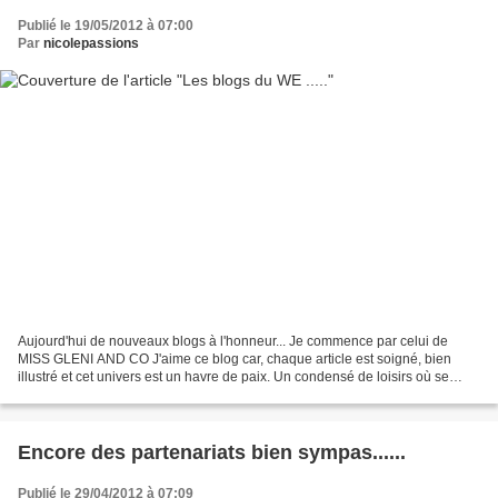
Publié le 19/05/2012 à 07:00
Par
nicolepassions
Aujourd'hui de nouveaux blogs à l'honneur... Je commence par celui de
MISS GLENI AND CO J'aime ce blog car, chaque article est soigné, bien
illustré et cet univers est un havre de paix. Un condensé de loisirs où se
côtoient tour à tour, diverses passions....
Encore des partenariats bien sympas......
Publié le 29/04/2012 à 07:09