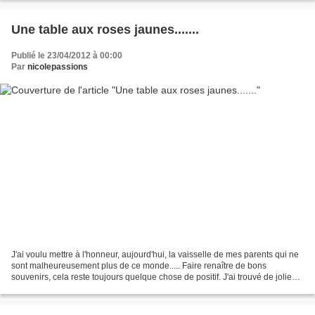
Une table aux roses jaunes.......
Publié le 23/04/2012 à 00:00
Par
nicolepassions
J'ai voulu mettre à l'honneur, aujourd'hui, la vaisselle de mes parents qui ne
sont malheureusement plus de ce monde..... Faire renaître de bons
souvenirs, cela reste toujours quelque chose de positif. J'ai trouvé de jolies
petites roses jaunes et j'ai...