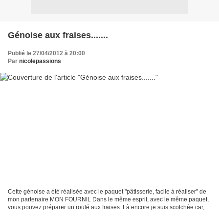
Génoise aux fraises.......
Publié le 27/04/2012 à 20:00
Par
nicolepassions
Cette génoise a été réalisée avec le paquet "pâtisserie, facile à réaliser" de
mon partenaire MON FOURNIL Dans le même esprit, avec le même paquet,
vous pouvez préparer un roulé aux fraises. Là encore je suis scotchée car,
au final, vraiment, cette base...