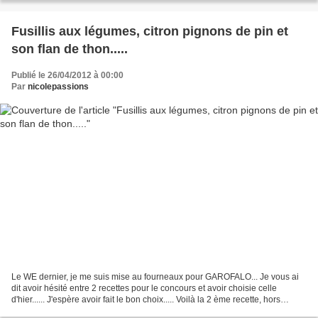
Fusillis aux légumes, citron pignons de pin et
son flan de thon.....
Publié le 26/04/2012 à 00:00
Par
nicolepassions
Le WE dernier, je me suis mise au fourneaux pour GAROFALO... Je vous ai
dit avoir hésité entre 2 recettes pour le concours et avoir choisie celle
d'hier...... J'espère avoir fait le bon choix..... Voilà la 2 ème recette, hors
concours. Cuisinez la pasta...