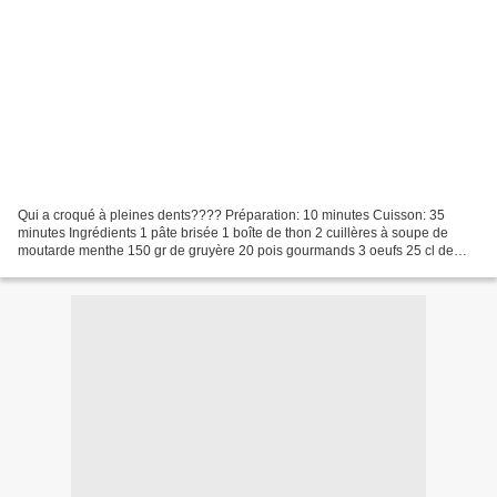
Qui a croqué à pleines dents???? Préparation: 10 minutes Cuisson: 35
minutes Ingrédients 1 pâte brisée 1 boîte de thon 2 cuillères à soupe de
moutarde menthe 150 gr de gruyère 20 pois gourmands 3 oeufs 25 cl de
crème légère 10 cl de lait 5 mini chèvre...