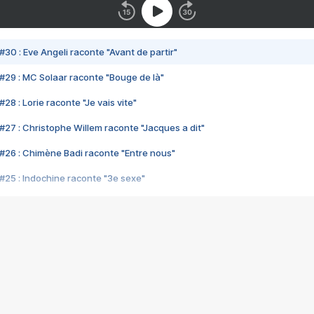
#30 : Eve Angeli raconte "Avant de partir"
#29 : MC Solaar raconte "Bouge de là"
28 : Lorie raconte "Je vais vite"
#27 : Christophe Willem raconte "Jacques a dit"
#26 : Chimène Badi raconte "Entre nous"
#25 : Indochine raconte "3e sexe"
#24 : Zaho raconte "C'est chelou"
#23 : Patrick Bruel raconte "Au café des délices"
#22 : Kyo raconte "Le chemin"
#21 : Nolwenn Leroy raconte "Cassé"
#20 : Patrick Hernandez raconte "Born to be alive"