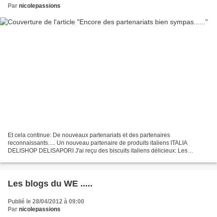
Par
nicolepassions
Et cela continue: De nouveaux partenariats et des partenaires
reconnaissants..... Un nouveau partenaire de produits italiens ITALIA
DELISHOP DELISAPORI J'ai reçu des biscuits italiens délicieux: Les
amarettis Des chocolats à la noisette du miel d'acacia...
Les blogs du WE .....
Publié le 28/04/2012 à 09:00
Par
nicolepassions