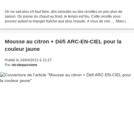
On ne sait plus s'il faut faire, des veloutés ou des recettes un peu plus de
saison. On passe du chaud au froid, le temps est fou. Cette recette vous
pouvez autant la manger fraîche que plus chaude. A vous de voir.......Mais je
crois que pour aujourd'hui,...
Mousse au citron + Défi ARC-EN-CIEL pour la
couleur jaune
Publié le 24/04/2013 à 11:27
Par
nicolepassions