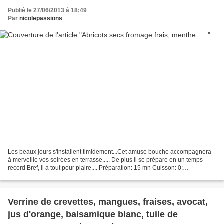
Publié le 27/06/2013 à 18:49
Par
nicolepassions
Les beaux jours s'installent timidement...Cet amuse bouche accompagnera
à merveille vos soirées en terrasse..... De plus il se prépare en un temps
record Bref, il a tout pour plaire.... Préparation: 15 mn Cuisson: 0:
Réfrigération: 60 mn Ingrédients pour...
Verrine de crevettes, mangues, fraises, avocat,
jus d'orange, balsamique blanc, tuile de