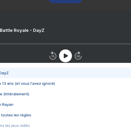
 Battle Royale - DayZ
 DayZ
 a 13 ans (et vous l'avez ignoré)
e (littéralement)
im Rayan
 toutes les règles
s les jeux vidéo