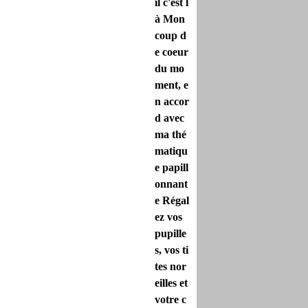
il c'est l
à Mon
coup d
e coeur
du mo
ment, e
n accor
d avec
ma thé
matiqu
e papill
onnant
e Régal
ez vos
pupille
s, vos ti
tes nor
eilles et
votre c