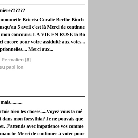
rnière??????
mounette Bricréa Coralie Berthe Binch
usqu'au 5 avril c'est là Merci de continue
ur mon concours: LA VIE EN ROSE là Bo
ci encore pour votre assiduité aux votes...
ptionnelles.... Merci aux...
 Permalien [
#
]
jeu papillon
ais..........
rfois bien les choses.....Voyez vous la mê
 dans mon forsythia? Je ne pouvais que
ger. J'attends avec impatience vos comme
 dimanche Merci de continuer à voter pour