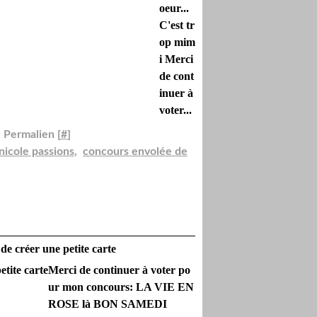
oeur...
C'est tr
op mim
i Merci
de cont
inuer à
voter...
 Permalien [
#
]
 nicole passions
,
concours envolée de
 de créer une petite carte
Merci de continuer à voter po
ur mon concours: LA VIE EN
ROSE là BON SAMEDI