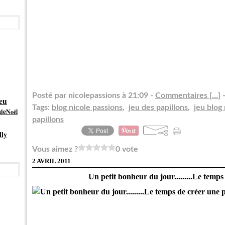
Posté par nicolepassions à 21:09 -
Commentaires [
…
]
-
eu
Tags:
blog nicole passions
,
jeu des papillons
,
jeu blog
ie
Noël
papillons
lly
Vous aimez ?
0 vote
2 AVRIL 2011
Un petit bonheur du jour.........Le temps