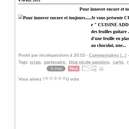
4 AVRIL 2011
Pour innover encore et tou
Je vous présente
e " CUISINE ADDIC
des feuilles guitare 
d'une feuille en pla
au chocolat, une...
Posté par nicolepassions à 20:10 -
Commentaires [
…
]
-
Tags:
scrap
,
partenaire
,
blog nicole passions
,
carte
,
r
Vous aimez ?
0 vote