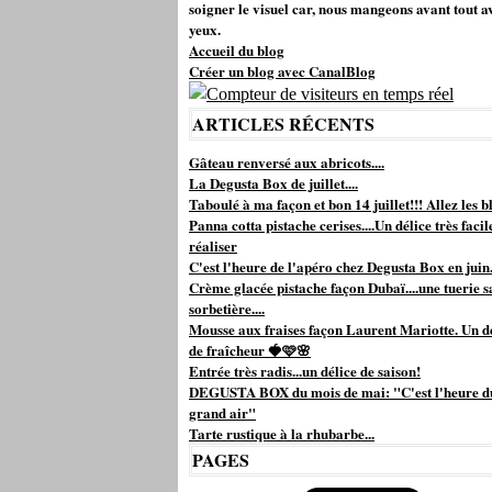
soigner le visuel car, nous mangeons avant tout a
yeux.
Accueil du blog
Créer un blog avec CanalBlog
ARTICLES RÉCENTS
Gâteau renversé aux abricots....
La Degusta Box de juillet....
Taboulé à ma façon et bon 14 juillet!!! Allez les bl
Panna cotta pistache cerises....Un délice très facil
réaliser
C'est l'heure de l'apéro chez Degusta Box en juin.
Crème glacée pistache façon Dubaï....une tuerie s
sorbetière....
Mousse aux fraises façon Laurent Mariotte. Un d
de fraîcheur 🍓🩷🌸
Entrée très radis...un délice de saison!
DEGUSTA BOX du mois de mai: "C'est l'heure d
grand air"
Tarte rustique à la rhubarbe...
PAGES