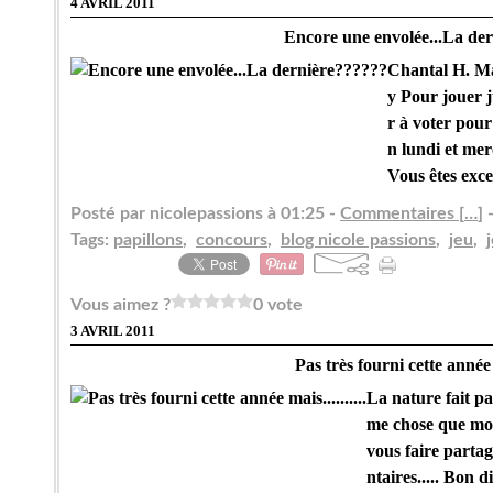
4 AVRIL 2011
Encore une envolée...La de
Chantal H. Ma
y Pour jouer j
r à voter po
n lundi et mer
Vous êtes exce
Posté par nicolepassions à 01:25 -
Commentaires [
…
]
-
Tags:
papillons
,
concours
,
blog nicole passions
,
jeu
,
Vous aimez ?
0 vote
3 AVRIL 2011
Pas très fourni cette année m
La nature fait pa
me chose que moi
vous faire parta
ntaires..... Bon