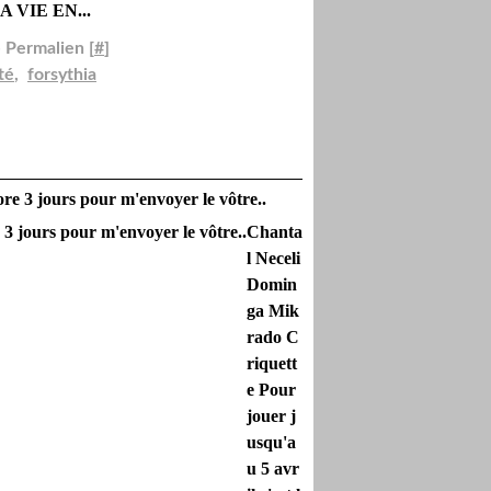
A VIE EN...
 Permalien [
#
]
té
,
forsythia
ore 3 jours pour m'envoyer le vôtre..
Chanta
l Neceli
Domin
ga Mik
rado C
riquett
e Pour
jouer j
usqu'a
u 5 avr