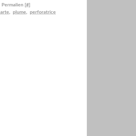
 Permalien [
#
]
carte
,
plume
,
perforatrice