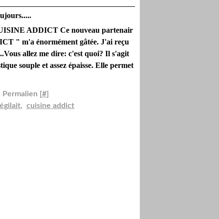
jours.....
 CUISINE ADDICT Ce nouveau partenair
T " m'a énormément gâtée. J'ai reçu
...Vous allez me dire: c'est quoi? Il s'agit
stique souple et assez épaisse. Elle permet
 Permalien [
#
]
égilait
,
cuisine addict