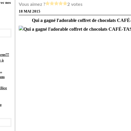
vec nos
Vous aimez ?
2 votes
18 MAI 2015
Qui a gagné l'adorable coffret de chocolats CAF
eus!!!
e à
..
ans
élice
u