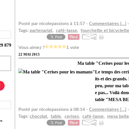
Posté par nicolepassions à 11:57 -
Commentaires [
…
]
-
Tags:
partenariat
,
café-tasse
,
fourchette et bicyclett
29 879
Vous aimez ?
1 vote
22 MAI 2015
Ma table "Cerises pour l
Le temps des ceri
its et des grands.
/
peu, pour ma tabl
e pas... Voilà do
table "MESA BE
Posté par nicolepassions à 08:14 -
Commentaires [
…
]
-
Tags:
chocolat
,
table
,
cerises
,
café-tasse
,
mesa bella
es