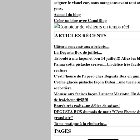
soigner le visuel car, nous mangeons avant tout a
yeux.
Accueil du blog
Créer un blog avec CanalBlog
ARTICLES RÉCENTS
Gâteau renversé aux abricots....
La Degusta Box de juillet....
Taboulé à ma façon et bon 14 juillet!!! Allez les bl
Panna cotta pistache cerises....Un délice très facil
réaliser
C'est l'heure de l'apéro chez Degusta Box en juin.
Crème glacée pistache façon Dubaï....une tuerie s
sorbetière....
Mousse aux fraises façon Laurent Mariotte. Un d
de fraîcheur 🍓🩷🌸
Entrée très radis...un délice de saison!
DEGUSTA BOX du mois de mai: "C'est l'heure d
grand air"
Tarte rustique à la rhubarbe...
PAGES