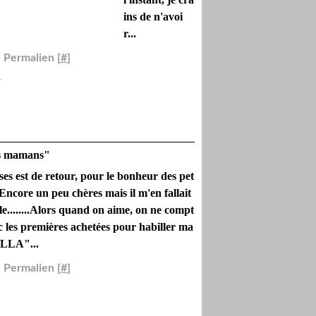
ins de n'avoi
r...
 Permalien [
#
]
e
es mamans"
ses est de retour, pour le bonheur des pet
 Encore un peu chères mais il m'en fallait
e........Alors quand on aime, on ne compt
nc les premières achetées pour habiller ma
LLA"...
 Permalien [
#
]