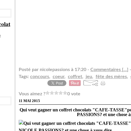
olat
e
Posté par nicolepassions à 17:20 -
Commentaires [
…
]
-
Tags:
concours
,
coeur
,
coffret
,
jeu
,
fête des mères
,
Vous aimez ?
0 vote
11 MAI 2015
Qui veut gagner un coffret chocolats "CAFE-TASSE"pou
PASSIONS? et une chose à v