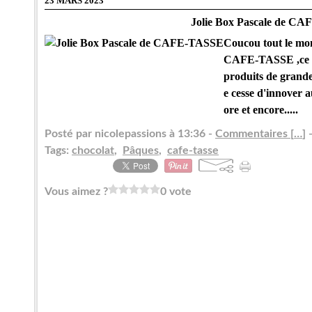
23 MARS 2023
Jolie Box Pascale de C
Coucou tout le mond
CAFE-TASSE ,ce gr
produits de grande 
e cesse d'innover 
ore et encore.....
Posté par nicolepassions à 13:36 -
Commentaires [
…
]
-
Tags:
chocolat
,
Pâques
,
cafe-tasse
Vous aimez ?
0 vote