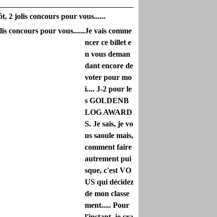
t, 2 jolis concours pour vous......
Je vais comme
ncer ce billet e
n vous deman
dant encore de
voter pour mo
i.... J-2 pour le
s GOLDENB
LOG AWARD
S. Je sais, je vo
us saoule mais,
comment faire
autrement pui
sque, c'est VO
US qui décidez
de mon classe
ment..... Pour
l'instant, je cra