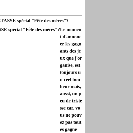
É-TASSE spécial "Fête des mères"?
Le momen
t d'annonc
er les gagn
ants des je
ux que j'or
ganise, est
toujours u
n réel bon
heur mais,
aussi, un p
eu de triste
sse car, vo
us ne pouv
ez pas tout
es gagne