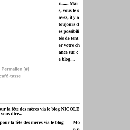
r....... Mai
s, vous le s
avez, il y a
toujours d
es possibili
tés de tent
er votre ch
ance sur c
e blog,...
 Permalien [
#
]
café-tasse
r la fête des mères via le blog NICOLE
ous dire...
Mo
n p