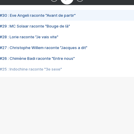
#30 : Eve Angeli raconte "Avant de partir"
#29 : MC Solaar raconte "Bouge de là"
28 : Lorie raconte "Je vais vite"
#27 : Christophe Willem raconte "Jacques a dit"
#26 : Chimène Badi raconte "Entre nous"
#25 : Indochine raconte "3e sexe"
#24 : Zaho raconte "C'est chelou"
#23 : Patrick Bruel raconte "Au café des délices"
#22 : Kyo raconte "Le chemin"
#21 : Nolwenn Leroy raconte "Cassé"
#20 : Patrick Hernandez raconte "Born to be alive"
#19 : Lorie raconte "Près de moi"