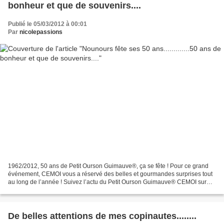
bonheur et que de souvenirs....
Publié le 05/03/2012 à 00:01
Par
nicolepassions
1962/2012, 50 ans de Petit Ourson Guimauve®, ça se fête ! Pour ce grand
événement, CEMOI vous a réservé des belles et gourmandes surprises tout
au long de l’année ! Suivez l’actu du Petit Ourson Guimauve® CEMOI sur
leur site ou sur leur page facebook...
De belles attentions de mes copinautes........