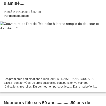
d'amitié.....
Publié le 11/03/2012 à 07:00
Par
nicolepassions
Les premières participations à mon jeu "LA FRAISE DANS TOUS SES
ETATS" sont arrivées. Je crois qu'avec ce concours, on va voir des
réalisations très jolies. Du bonheur en perspective...... Dans ma boîte à
lettres d'hier, une très jolie surprise. Mon adorable...
Nounours fête ses 50 ans.............50 ans de