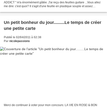
ADDICT " m'a énormément gâtée. J'ai reçu des feuilles guitare ...Vous allez
me dire: c'est quoi? Il s'agit d'une feuille en plastique souple et assez
épaisse. Elle permet au chocolat, une...
Un petit bonheur du jour.........Le temps de créer
une petite carte
Publié le 02/04/2011 à 02:38
Par
nicolepassions
Merci de continuer à voter pour mon concours: LA VIE EN ROSE là BON