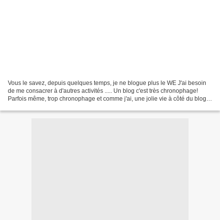
Vous le savez, depuis quelques temps, je ne blogue plus le WE J'ai besoin
de me consacrer à d'autres activités ..... Un blog c'est très chronophage!
Parfois même, trop chronophage et comme j'ai, une jolie vie à côté du blog,
je veux en profiter aussi....