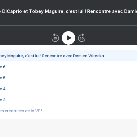
 DiCaprio et Tobey Maguire, c'est lui ! Rencontre avec Dam
bey Maguire, c'est lui ! Rencontre avec Damien Witecka
e 6
e 5
e 4
e 3
s créatrices de la VF !
e 2
e 1