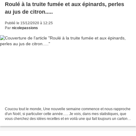
Roulé à la truite fumée et aux épinards, perles
au jus de citron.....
Publié le 15/12/2020 à 12:25
Par
nicolepassions
Coucou tout le monde, Une nouvelle semaine commence et nous rapproche
d'un Noël, si particulier cette année...... Je vois, dans mes statistiques, que
vous cherchez des idées recettes et en voilà une qui fait toujours un carton
plein. Je l'ai déjà présentée...