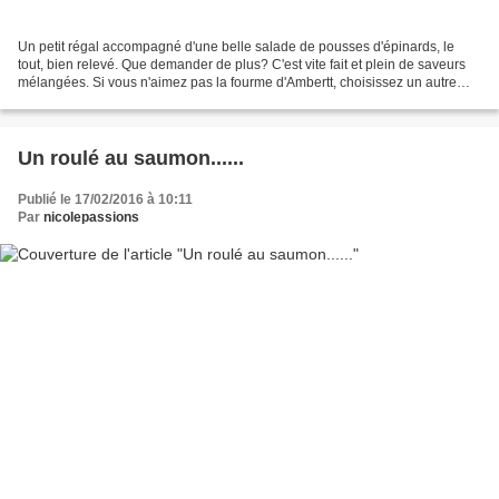
Un petit régal accompagné d'une belle salade de pousses d'épinards, le
tout, bien relevé. Que demander de plus? C'est vite fait et plein de saveurs
mélangées. Si vous n'aimez pas la fourme d'Ambertt, choisissez un autre
fromage. Si vous n'êtes pas très...
Un roulé au saumon......
Publié le 17/02/2016 à 10:11
Par
nicolepassions