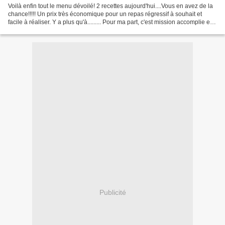
Voilà enfin tout le menu dévoilé! 2 recettes aujourd'hui....Vous en avez de la
chance!!!!! Un prix très économique pour un repas régressif à souhait et
facile à réaliser. Y a plus qu'à......... Pour ma part, c'est mission accomplie et
un régal assuré!...
Publicité