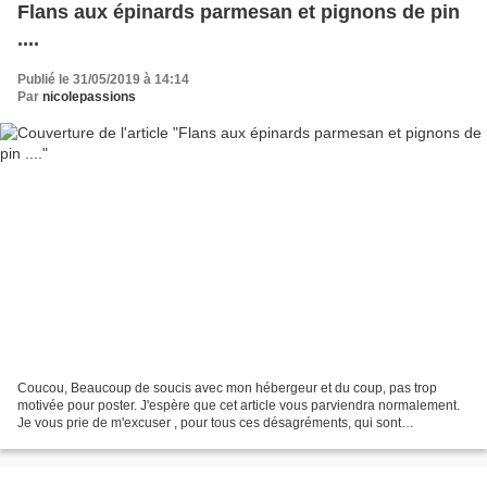
Flans aux épinards parmesan et pignons de pin
....
Publié le 31/05/2019 à 14:14
Par
nicolepassions
Coucou, Beaucoup de soucis avec mon hébergeur et du coup, pas trop
motivée pour poster. J'espère que cet article vous parviendra normalement.
Je vous prie de m'excuser , pour tous ces désagréments, qui sont
indépendants de ma volonté. Cette petite entrée...