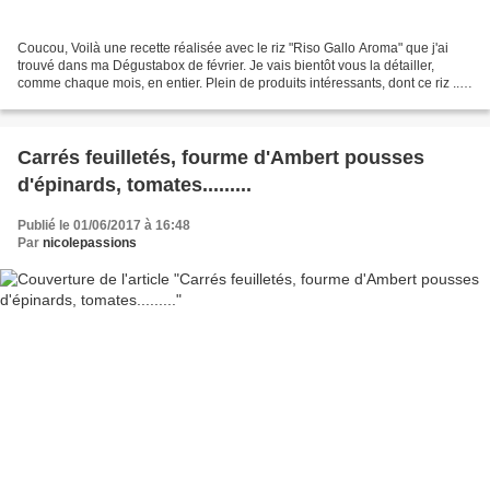
Coucou, Voilà une recette réalisée avec le riz "Riso Gallo Aroma" que j'ai
trouvé dans ma Dégustabox de février. Je vais bientôt vous la détailler,
comme chaque mois, en entier. Plein de produits intéressants, dont ce riz ....
Aroma est le premier riz...
Carrés feuilletés, fourme d'Ambert pousses
d'épinards, tomates.........
Publié le 01/06/2017 à 16:48
Par
nicolepassions