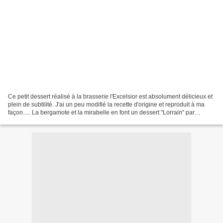
Ce petit dessert réalisé à la brasserie l'Excelsior est absolument délicieux et
plein de subtilité. J'ai un peu modifié la recette d'origine et reproduit à ma
façon..... La bergamote et la mirabelle en font un dessert "Lorrain" par
excellence! Temps de...