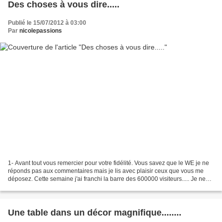
Des choses à vous dire.....
Publié le 15/07/2012 à 03:00
Par
nicolepassions
1- Avant tout vous remercier pour votre fidélité. Vous savez que le WE je ne
réponds pas aux commentaires mais je lis avec plaisir ceux que vous me
déposez. Cette semaine j'ai franchi la barre des 600000 visiteurs..... Je ne
compte pas m'arrêter là car...
Une table dans un décor magnifique........