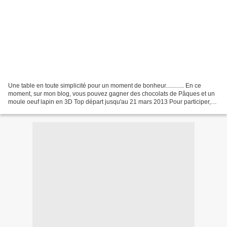
Une table en toute simplicité pour un moment de bonheur............ En ce
moment, sur mon blog, vous pouvez gagner des chocolats de Pâques et un
moule oeuf lapin en 3D Top départ jusqu'au 21 mars 2013 Pour participer,
Clic sur le logo ci dessous.