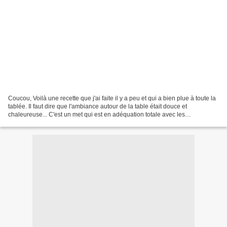
Coucou, Voilà une recette que j'ai faite il y a peu et qui a bien plue à toute la
tablée. Il faut dire que l'ambiance autour de la table était douce et
chaleureuse... C'est un met qui est en adéquation totale avec les
températures extérieures. Cela vous...