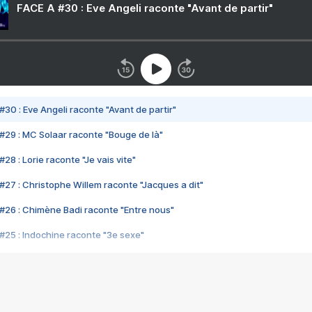
FACE A #30 : Eve Angeli raconte "Avant de partir"
#30 : Eve Angeli raconte "Avant de partir"
#29 : MC Solaar raconte "Bouge de là"
28 : Lorie raconte "Je vais vite"
#27 : Christophe Willem raconte "Jacques a dit"
#26 : Chimène Badi raconte "Entre nous"
#25 : Indochine raconte "3e sexe"
#24 : Zaho raconte "C'est chelou"
#23 : Patrick Bruel raconte "Au café des délices"
#22 : Kyo raconte "Le chemin"