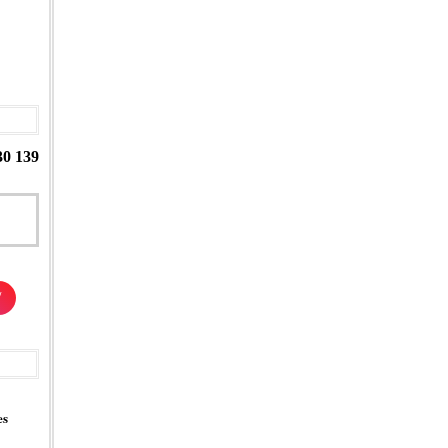
30 139
/
es