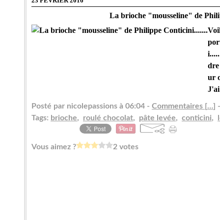
23 FÉVRIER 2016
La brioche "mousseline" de Philipp
Voi
por
i..
dre
ur 
J'ai
Posté par nicolepassions à 06:04 -
Commentaires [
…
]
-
Tags:
brioche
,
roulé chocolat
,
pâte levée
,
conticini
,
Vous aimez ?
2 votes