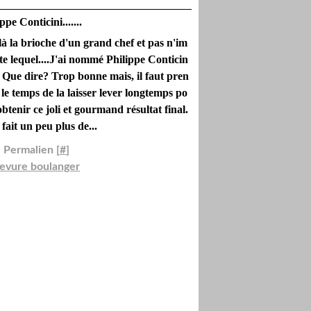
e Conticini.......
là la brioche d'un grand chef et pas n'im
te lequel....J'ai nommé Philippe Conticin
... Que dire? Trop bonne mais, il faut pren
 le temps de la laisser lever longtemps po
obtenir ce joli et gourmand résultat final.
 fait un peu plus de...
 Permalien [
#
]
levure boulanger