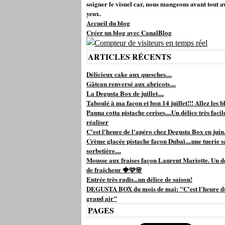
soigner le visuel car, nous mangeons avant tout a
yeux.
Accueil du blog
Créer un blog avec CanalBlog
ARTICLES RÉCENTS
Délicieux cake aux quesches....
Gâteau renversé aux abricots....
La Degusta Box de juillet....
Taboulé à ma façon et bon 14 juillet!!! Allez les bl
Panna cotta pistache cerises....Un délice très facil
réaliser
C'est l'heure de l'apéro chez Degusta Box en juin.
Crème glacée pistache façon Dubaï....une tuerie s
sorbetière....
Mousse aux fraises façon Laurent Mariotte. Un d
de fraîcheur 🍓🩷🌸
Entrée très radis...un délice de saison!
DEGUSTA BOX du mois de mai: "C'est l'heure d
grand air"
PAGES