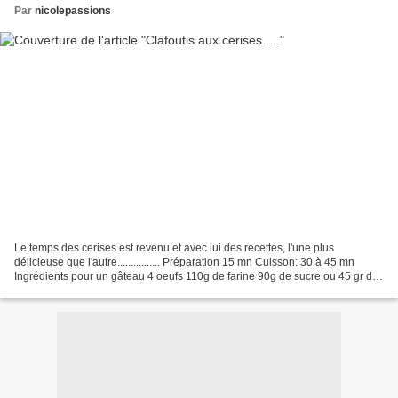
Par
nicolepassions
Le temps des cerises est revenu et avec lui des recettes, l'une plus
délicieuse que l'autre................ Préparation 15 mn Cuisson: 30 à 45 mn
Ingrédients pour un gâteau 4 oeufs 110g de farine 90g de sucre ou 45 gr de
sucre en poudre à la stévia de...