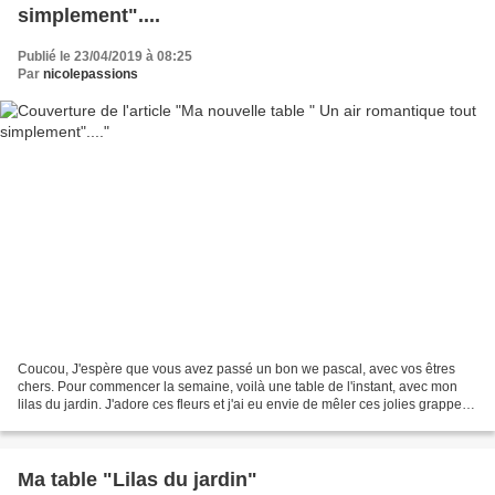
simplement"....
Publié le 23/04/2019 à 08:25
Par
nicolepassions
Coucou, J'espère que vous avez passé un bon we pascal, avec vos êtres
chers. Pour commencer la semaine, voilà une table de l'instant, avec mon
lilas du jardin. J'adore ces fleurs et j'ai eu envie de mêler ces jolies grappes
de fleurs à quelques tulipes....
Ma table "Lilas du jardin"