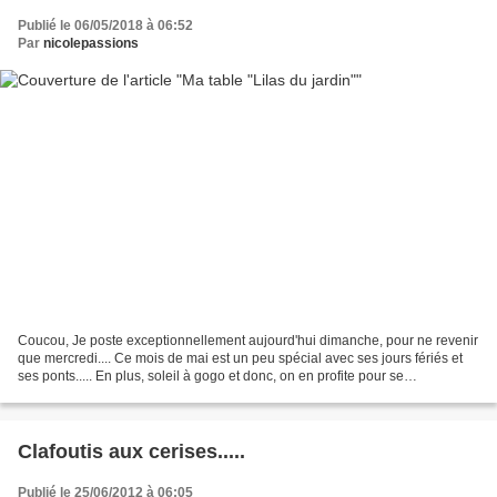
Publié le 06/05/2018 à 06:52
Par
nicolepassions
Coucou, Je poste exceptionnellement aujourd'hui dimanche, pour ne revenir
que mercredi.... Ce mois de mai est un peu spécial avec ses jours fériés et
ses ponts..... En plus, soleil à gogo et donc, on en profite pour se
déconnecter un peu du net et profiter...
Clafoutis aux cerises.....
Publié le 25/06/2012 à 06:05